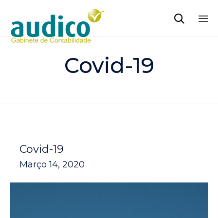

Sk
to
Covid-19
co
Covid-19
Março 14, 2020