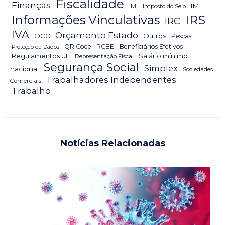
Fiscalidade
Finanças
IMT
IMI
Imposto do Selo
IRS
Informações Vinculativas
IRC
IVA
Orçamento Estado
OCC
Outros
Pescas
QR Code
RCBE - Beneficiários Efetivos
Proteção da Dados
Salário mínimo
Regulamentos UE
Representação Fiscal
Segurança Social
Simplex
nacional
Sociedades
Trabalhadores Independentes
Comerciais
Trabalho
Notícias Relacionadas