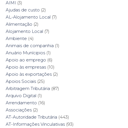
e
t
t
k
AIMI
(3)
b
t
e
e
o
e
r
d
Ajudas de custo
(2)
o
r
e
I
k
(
s
n
AL-Alojamento Local
(7)
(
O
t
(
O
p
(
O
Alimentação
(2)
p
e
O
p
e
n
p
e
Alojamento Local
(7)
n
s
e
n
s
i
n
s
Ambiente
i
(4)
n
s
i
n
n
i
n
n
e
n
n
Animais de companhia
(1)
e
w
n
e
w
w
e
w
Anuário Munícipios
(1)
w
i
w
w
i
n
w
i
Apoio ao emprego
(6)
n
d
i
n
d
o
n
d
Apoio às empresas
(10)
o
w
d
o
w
)
o
w
Apoio às exportações
(2)
)
w
)
)
Apoios Sociais
(25)
Arbitragem Tributária
(87)
Arquivo Digital
(1)
Arrendamento
(16)
Associações
(2)
AT-Autoridade Tributária
(443)
AT-Informações Vinculativas
(93)