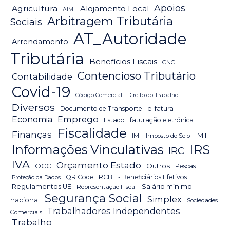
Apoios
Agricultura
Alojamento Local
AIMI
Arbitragem Tributária
Sociais
AT_Autoridade
Arrendamento
Tributária
Benefícios Fiscais
CNC
Contencioso Tributário
Contabilidade
Covid-19
Código Comercial
Direito do Trabalho
Diversos
Documento de Transporte
e-fatura
Emprego
Economia
Estado
faturação eletrónica
Fiscalidade
Finanças
IMT
IMI
Imposto do Selo
IRS
Informações Vinculativas
IRC
IVA
Orçamento Estado
OCC
Outros
Pescas
QR Code
RCBE - Beneficiários Efetivos
Proteção da Dados
Salário mínimo
Regulamentos UE
Representação Fiscal
Segurança Social
Simplex
nacional
Sociedades
Trabalhadores Independentes
Comerciais
Trabalho