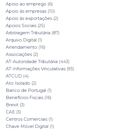
i
n
w
i
Apoio ao emprego
(6)
n
d
i
n
d
o
n
d
Apoio às empresas
(10)
o
w
d
o
w
)
o
w
Apoio às exportações
(2)
)
w
)
)
Apoios Sociais
(25)
Arbitragem Tributária
(87)
Arquivo Digital
(1)
Arrendamento
(16)
Associações
(2)
AT-Autoridade Tributária
(443)
AT-Informações Vinculativas
(93)
ATCUD
(4)
Ato Isolado
(2)
Banco de Portugal
(1)
Benefícios Fiscais
(16)
Brexit
(3)
CAE
(3)
Centros Comerciais
(1)
Chave Móvel Digital
(1)