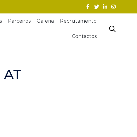
Skip
s
Parceiros
Galeria
Recrutamento
to
content

Contactos
 AT