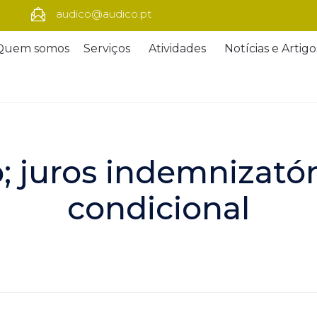
audico@audico.pt
Quem somos
Serviços
Atividades
Notícias e Artigo
o; juros indemnizató
condicional