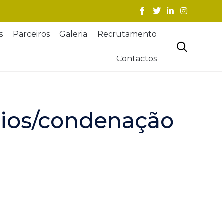
Skip
s
Parceiros
Galeria
Recrutamento
to
content

Contactos
rios/condenação