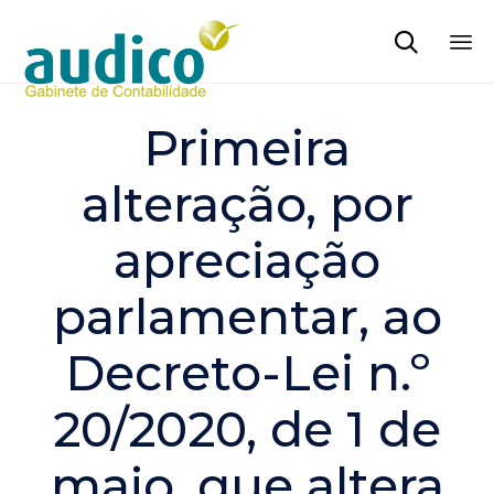

Sk
to
Primeira
co
alteração, por
apreciação
parlamentar, ao
Decreto-Lei n.º
20/2020, de 1 de
maio, que altera