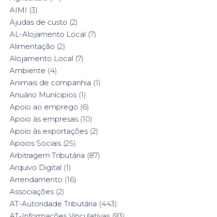
c
i
n
n
e
t
t
k
AIMI
(3)
b
t
e
e
o
e
r
d
Ajudas de custo
(2)
o
r
e
I
k
(
s
n
AL-Alojamento Local
(7)
(
O
t
(
O
p
(
O
Alimentação
(2)
p
e
O
p
e
n
p
e
Alojamento Local
(7)
n
s
e
n
s
i
n
s
Ambiente
i
(4)
n
s
i
n
n
i
n
n
e
n
n
Animais de companhia
(1)
e
w
n
e
w
w
e
w
Anuário Munícipios
(1)
w
i
w
w
i
n
w
i
Apoio ao emprego
(6)
n
d
i
n
d
o
n
d
Apoio às empresas
(10)
o
w
d
o
w
)
o
w
Apoio às exportações
(2)
)
w
)
)
Apoios Sociais
(25)
Arbitragem Tributária
(87)
Arquivo Digital
(1)
Arrendamento
(16)
Associações
(2)
AT-Autoridade Tributária
(443)
AT-Informações Vinculativas
(93)