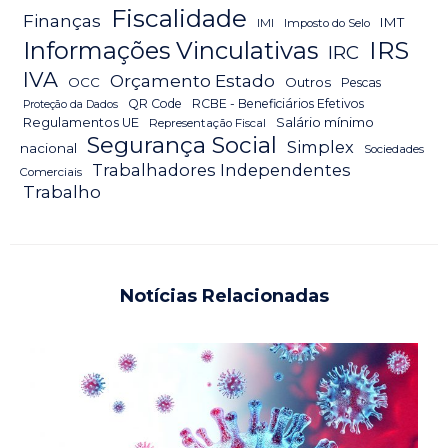
Fiscalidade
Finanças
IMT
IMI
Imposto do Selo
IRS
Informações Vinculativas
IRC
IVA
Orçamento Estado
OCC
Outros
Pescas
QR Code
RCBE - Beneficiários Efetivos
Proteção da Dados
Salário mínimo
Regulamentos UE
Representação Fiscal
Segurança Social
Simplex
nacional
Sociedades
Trabalhadores Independentes
Comerciais
Trabalho
Notícias Relacionadas