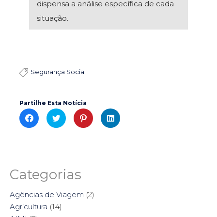
dispensa a análise específica de cada
situação.
Segurança Social

Partilhe Esta Notícia
C
C
C
C
l
l
l
l
i
i
i
i
c
c
c
c
k
k
k
k
t
t
t
t
o
o
o
o
s
s
s
s
h
h
h
h
a
a
a
a
Categorias
r
r
r
r
e
e
e
e
o
o
o
o
n
n
n
n
Agências de Viagem
(2)
F
T
P
L
a
w
i
i
Agricultura
(14)
c
i
n
n
e
t
t
k