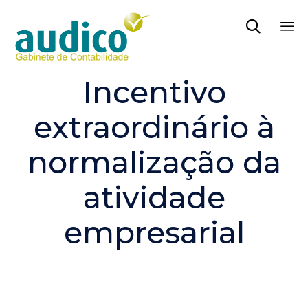

Sk
to
Incentivo
co
extraordinário à
normalização da
atividade
empresarial