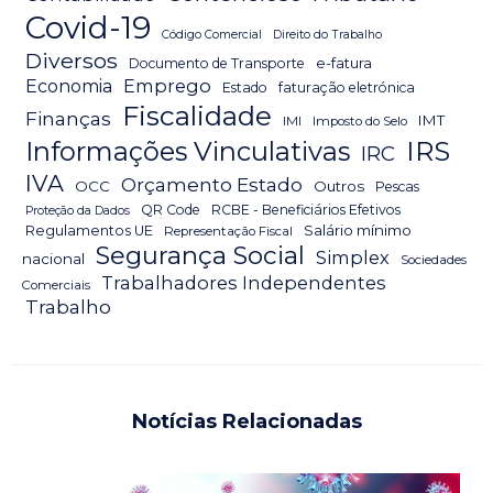
Covid-19
Código Comercial
Direito do Trabalho
Diversos
Documento de Transporte
e-fatura
Emprego
Economia
Estado
faturação eletrónica
Fiscalidade
Finanças
IMT
IMI
Imposto do Selo
IRS
Informações Vinculativas
IRC
IVA
Orçamento Estado
OCC
Outros
Pescas
QR Code
RCBE - Beneficiários Efetivos
Proteção da Dados
Salário mínimo
Regulamentos UE
Representação Fiscal
Segurança Social
Simplex
nacional
Sociedades
Trabalhadores Independentes
Comerciais
Trabalho
Notícias Relacionadas