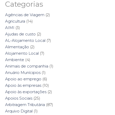
a
a
a
a
Categorias
r
r
r
r
e
e
e
e
o
o
o
o
n
n
n
n
Agências de Viagem
(2)
F
T
P
L
a
w
i
i
Agricultura
(14)
c
i
n
n
e
t
t
k
AIMI
(3)
b
t
e
e
o
e
r
d
Ajudas de custo
(2)
o
r
e
I
k
(
s
n
AL-Alojamento Local
(7)
(
O
t
(
O
p
(
O
Alimentação
(2)
p
e
O
p
e
n
p
e
Alojamento Local
(7)
n
s
e
n
s
i
n
s
Ambiente
i
(4)
n
s
i
n
n
i
n
n
e
n
n
Animais de companhia
(1)
e
w
n
e
w
w
e
w
Anuário Munícipios
(1)
w
i
w
w
i
n
w
i
Apoio ao emprego
(6)
n
d
i
n
d
o
n
d
Apoio às empresas
(10)
o
w
d
o
w
)
o
w
Apoio às exportações
(2)
)
w
)
)
Apoios Sociais
(25)
Arbitragem Tributária
(87)
Arquivo Digital
(1)