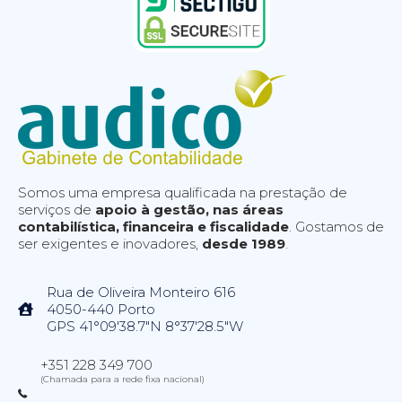
Somos uma empresa qualificada na prestação de
serviços de
apoio à gestão, nas áreas
contabilística, financeira e fiscalidade
. Gostamos de
ser exigentes e inovadores,
desde 1989
.
Rua de Oliveira Monteiro 616
4050-440 Porto
GPS 41°09'38.7"N 8°37'28.5"W
+351 228 349 700
(Chamada para a rede fixa nacional)