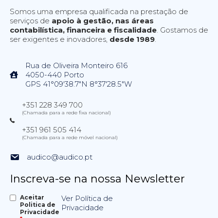
Somos uma empresa qualificada na prestação de
serviços de
apoio à gestão, nas áreas
contabilística, financeira e fiscalidade
. Gostamos de
ser exigentes e inovadores,
desde 1989
.
Rua de Oliveira Monteiro 616
4050-440 Porto
GPS 41°09'38.7"N 8°37'28.5"W
+351 228 349 700
(Chamada para a rede fixa nacional)
+351 961 505 414
(Chamada para a rede móvel nacional)
audico@audico.pt
Inscreva-se na nossa Newsletter
Aceitar
Ver Política de
Politica de
Privacidade
Privacidade