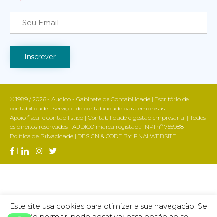
*
© 1989 / 2026 - Audico - Gabinete de Contabilidade | Escritório de
contabilidade | Serviços de contabilidade para empresass
Apoio fiscal e contabilístico | Contabilidade e gestão empresarial | Todos
os direitos reservados | AUDICO marca registada INPI nº 755988
Política de Privacidade
| DESIGN & CODE BY:
FINALWEBSITE
Este site usa cookies para otimizar a sua navegação. Se
não permitir, pode desativar essa opção no seu