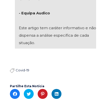
- Equipa Audico
Este artigo tem caráter informativo e não
dispensa a análise específica de cada
situação.
Covid-19

Partilhe Esta Notícia
C
C
C
C
l
l
l
l
i
i
i
i
c
c
c
c
k
k
k
k
t
t
t
t
o
o
o
o