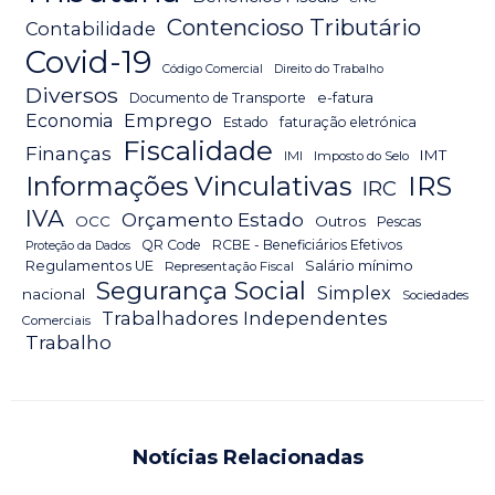
Contencioso Tributário
Contabilidade
Covid-19
Código Comercial
Direito do Trabalho
Diversos
Documento de Transporte
e-fatura
Emprego
Economia
Estado
faturação eletrónica
Fiscalidade
Finanças
IMT
IMI
Imposto do Selo
IRS
Informações Vinculativas
IRC
IVA
Orçamento Estado
OCC
Outros
Pescas
QR Code
RCBE - Beneficiários Efetivos
Proteção da Dados
Salário mínimo
Regulamentos UE
Representação Fiscal
Segurança Social
Simplex
nacional
Sociedades
Trabalhadores Independentes
Comerciais
Trabalho
Notícias Relacionadas