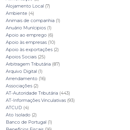
e
n
p
e
Alojamento Local
(7)
n
s
e
n
s
i
n
s
Ambiente
i
(4)
n
s
i
n
n
i
n
n
e
n
n
Animais de companhia
(1)
e
w
n
e
w
w
e
w
Anuário Munícipios
(1)
w
i
w
w
i
n
w
i
Apoio ao emprego
(6)
n
d
i
n
d
o
n
d
Apoio às empresas
(10)
o
w
d
o
w
)
o
w
Apoio às exportações
(2)
)
w
)
)
Apoios Sociais
(25)
Arbitragem Tributária
(87)
Arquivo Digital
(1)
Arrendamento
(16)
Associações
(2)
AT-Autoridade Tributária
(443)
AT-Informações Vinculativas
(93)
ATCUD
(4)
Ato Isolado
(2)
Banco de Portugal
(1)
Benefícios Fiscais
(16)