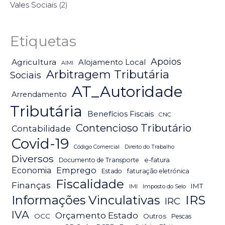
Vales Sociais
(2)
Etiquetas
Apoios
Agricultura
Alojamento Local
AIMI
Arbitragem Tributária
Sociais
AT_Autoridade
Arrendamento
Tributária
Benefícios Fiscais
CNC
Contencioso Tributário
Contabilidade
Covid-19
Código Comercial
Direito do Trabalho
Diversos
Documento de Transporte
e-fatura
Emprego
Economia
Estado
faturação eletrónica
Fiscalidade
Finanças
IMT
IMI
Imposto do Selo
IRS
Informações Vinculativas
IRC
IVA
Orçamento Estado
OCC
Outros
Pescas