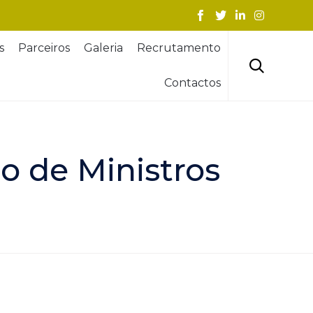
Skip
s
Parceiros
Galeria
Recrutamento
to
content

Contactos
 de Ministros