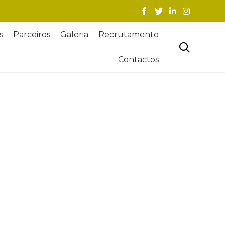
Skip
s
Parceiros
Galeria
Recrutamento
to
content

Contactos