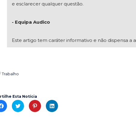
e esclarecer qualquer questão.
- Equipa Audico
Este artigo tem caráter informativo e não dispensa a a
Trabalho

rtilhe Esta Notícia
C
C
C
C
l
l
l
l
i
i
i
i
c
c
c
c
k
k
k
k
t
t
t
t
o
o
o
o
s
s
s
s
h
h
h
h