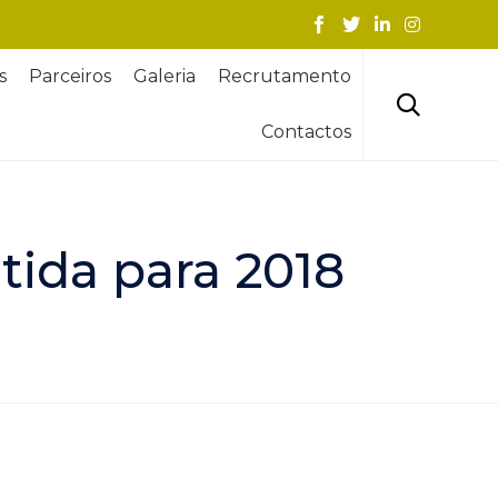
Skip
s
Parceiros
Galeria
Recrutamento
to
content

Contactos
tida para 2018