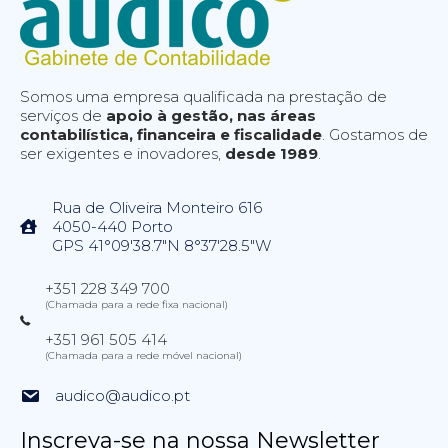
Somos uma empresa qualificada na prestação de
serviços de
apoio à gestão, nas áreas
contabilística, financeira e fiscalidade
. Gostamos de
ser exigentes e inovadores,
desde 1989
.
Rua de Oliveira Monteiro 616
4050-440 Porto
GPS 41°09'38.7"N 8°37'28.5"W
+351 228 349 700
(Chamada para a rede fixa nacional)
+351 961 505 414
(Chamada para a rede móvel nacional)
audico@audico.pt
Inscreva-se na nossa Newsletter