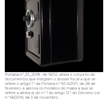
Portaria n.º_51_2018 ,
de 16/02, altera o conjunto de
documentos que integram o dossier fiscal a que se
refere o artigo 1.º da Portaria n.º 92-A/2011, de 28 de
fevereiro, e aprova os modelos do mapa a que se
refere a alínea a) do n.º 1 do artigo 12.º do Decreto-Lei
n.º 66/2016, de 3 de novembro.