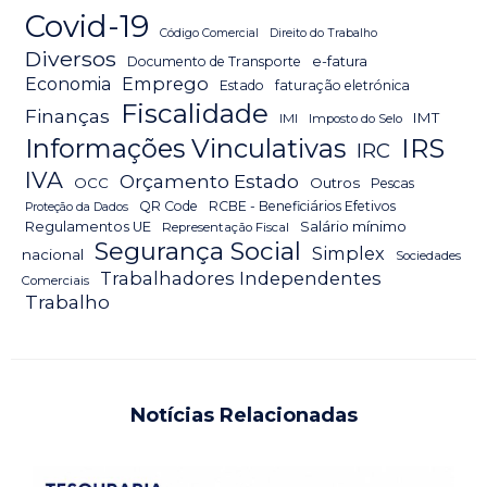
Covid-19
Código Comercial
Direito do Trabalho
Diversos
Documento de Transporte
e-fatura
Emprego
Economia
Estado
faturação eletrónica
Fiscalidade
Finanças
IMT
IMI
Imposto do Selo
IRS
Informações Vinculativas
IRC
IVA
Orçamento Estado
OCC
Outros
Pescas
QR Code
RCBE - Beneficiários Efetivos
Proteção da Dados
Salário mínimo
Regulamentos UE
Representação Fiscal
Segurança Social
Simplex
nacional
Sociedades
Trabalhadores Independentes
Comerciais
Trabalho
Notícias Relacionadas