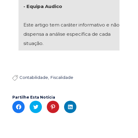
- Equipa Audico
Este artigo tem caráter informativo e não
dispensa a análise específica de cada
situação.
Contabilidade
Fiscalidade

Partilhe Esta Notícia
C
C
C
C
l
l
l
l
i
i
i
i
c
c
c
c
k
k
k
k
t
t
t
t
o
o
o
o
s
s
s
s
h
h
h
h