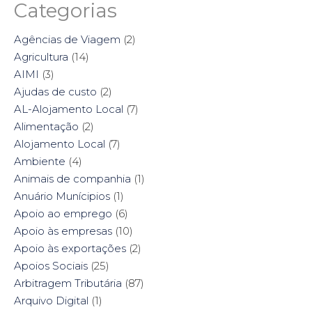
a
a
a
a
Categorias
r
r
r
r
e
e
e
e
o
o
o
o
n
n
n
n
Agências de Viagem
(2)
F
T
P
L
a
w
i
i
Agricultura
(14)
c
i
n
n
e
t
t
k
AIMI
(3)
b
t
e
e
o
e
r
d
Ajudas de custo
(2)
o
r
e
I
k
(
s
n
AL-Alojamento Local
(7)
(
O
t
(
O
p
(
O
Alimentação
(2)
p
e
O
p
e
n
p
e
Alojamento Local
(7)
n
s
e
n
s
i
n
s
Ambiente
i
(4)
n
s
i
n
n
i
n
n
e
n
n
Animais de companhia
(1)
e
w
n
e
w
w
e
w
Anuário Munícipios
(1)
w
i
w
w
i
n
w
i
Apoio ao emprego
(6)
n
d
i
n
d
o
n
d
Apoio às empresas
(10)
o
w
d
o
w
)
o
w
Apoio às exportações
(2)
)
w
)
)
Apoios Sociais
(25)
Arbitragem Tributária
(87)
Arquivo Digital
(1)