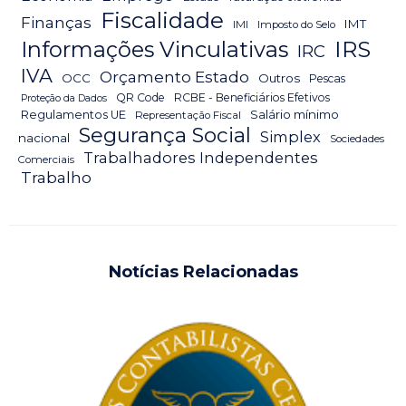
Fiscalidade
Finanças
IMT
IMI
Imposto do Selo
IRS
Informações Vinculativas
IRC
IVA
Orçamento Estado
OCC
Outros
Pescas
QR Code
RCBE - Beneficiários Efetivos
Proteção da Dados
Salário mínimo
Regulamentos UE
Representação Fiscal
Segurança Social
Simplex
nacional
Sociedades
Trabalhadores Independentes
Comerciais
Trabalho
Notícias Relacionadas