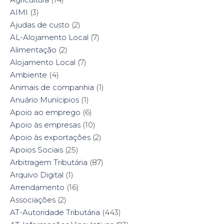
c
i
n
n
e
t
t
k
AIMI
(3)
b
t
e
e
o
e
r
d
Ajudas de custo
(2)
o
r
e
I
k
(
s
n
AL-Alojamento Local
(7)
(
O
t
(
O
p
(
O
Alimentação
(2)
p
e
O
p
e
n
p
e
Alojamento Local
(7)
n
s
e
n
s
i
n
s
Ambiente
i
(4)
n
s
i
n
n
i
n
n
e
n
n
Animais de companhia
(1)
e
w
n
e
w
w
e
w
Anuário Munícipios
(1)
w
i
w
w
i
n
w
i
Apoio ao emprego
(6)
n
d
i
n
d
o
n
d
Apoio às empresas
(10)
o
w
d
o
w
)
o
w
Apoio às exportações
(2)
)
w
)
)
Apoios Sociais
(25)
Arbitragem Tributária
(87)
Arquivo Digital
(1)
Arrendamento
(16)
Associações
(2)
AT-Autoridade Tributária
(443)