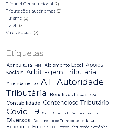
Tribunal Constitucional
(2)
Tributações autónomas
(2)
Turismo
(2)
TVDE
(2)
Vales Sociais
(2)
Etiquetas
Apoios
Agricultura
Alojamento Local
AIMI
Arbitragem Tributária
Sociais
AT_Autoridade
Arrendamento
Tributária
Benefícios Fiscais
CNC
Contencioso Tributário
Contabilidade
Covid-19
Código Comercial
Direito do Trabalho
Diversos
Documento de Transporte
e-fatura
Emprego
Economia
Estado
faturação eletrónica