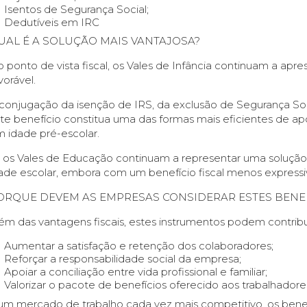
Isentos de Segurança Social;
Dedutíveis em IRC
UAL É A SOLUÇÃO MAIS VANTAJOSA?
 ponto de vista fiscal, os Vales de Infância continuam a a
vorável.
conjugação da isenção de IRS, da exclusão de Segurança S
te benefício constitua uma das formas mais eficientes de ap
 idade pré-escolar.
 os Vales de Educação continuam a representar uma solução i
ade escolar, embora com um benefício fiscal menos expressiv
ORQUE DEVEM AS EMPRESAS CONSIDERAR ESTES BENE
ém das vantagens fiscais, estes instrumentos podem contribui
Aumentar a satisfação e retenção dos colaboradores;
Reforçar a responsabilidade social da empresa;
Apoiar a conciliação entre vida profissional e familiar;
Valorizar o pacote de benefícios oferecido aos trabalhadore
m mercado de trabalho cada vez mais competitivo, os benef