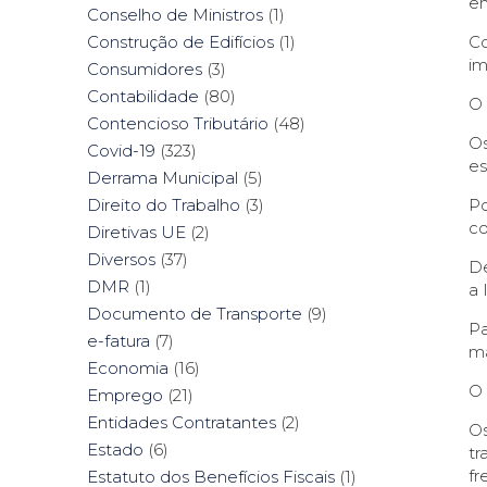
en
Conselho de Ministros
(1)
Co
Construção de Edifícios
(1)
im
Consumidores
(3)
Contabilidade
(80)
O
Contencioso Tributário
(48)
Os
Covid-19
(323)
es
Derrama Municipal
(5)
Po
Direito do Trabalho
(3)
co
Diretivas UE
(2)
Diversos
(37)
De
DMR
(1)
a 
Documento de Transporte
(9)
Pa
e-fatura
(7)
ma
Economia
(16)
O
Emprego
(21)
Entidades Contratantes
(2)
Os
Estado
(6)
tr
fr
Estatuto dos Benefícios Fiscais
(1)