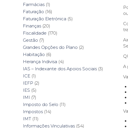
Farmácias
(1)
Po
Faturação
(16)
ou
Faturação Eletrónica
(5)
Co
Finanças
(20)
tr
Fiscalidade
(170)
Ai
Gestão
(7)
Se
Grandes Opções do Plano
(2)
Habitação
(6)
Q
Herança Indivisa
(4)
A 
IAS – Indexante dos Apoios Sociais
(3)
ICE
(1)
Va
IEFP
(2)
IES
(5)
IMI
(7)
Imposto do Selo
(11)
Va
Impostos
(14)
IMT
(11)
Informações Vinculativas
(54)