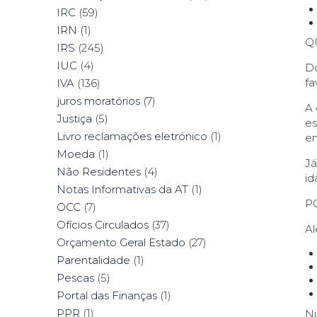
IRC
(59)
IRN
(1)
Q
IRS
(245)
IUC
(4)
Do
fa
IVA
(136)
juros moratórios
(7)
A 
Justiça
(5)
es
Livro reclamações eletrónico
(1)
em
Moeda
(1)
Já
Não Residentes
(4)
id
Notas Informativas da AT
(1)
P
OCC
(7)
Ofícios Circulados
(37)
Al
Orçamento Geral Estado
(27)
Parentalidade
(1)
Pescas
(5)
Portal das Finanças
(1)
PPR
(1)
Nu