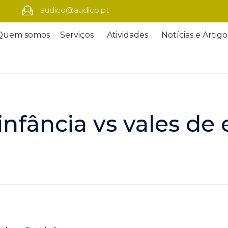
audico@audico.pt
Quem somos
Serviços
Atividades
Notícias e Artigo
infância vs vales d