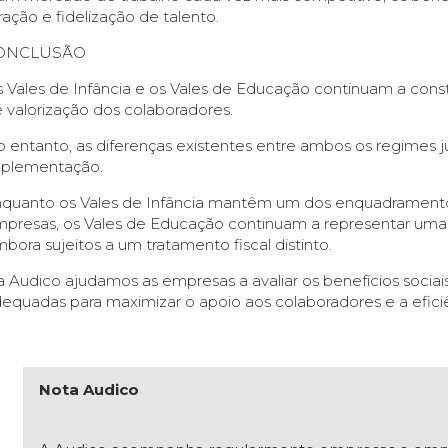
ração e fidelização de talento.
ONCLUSÃO
 Vales de Infância e os Vales de Educação continuam a consti
 valorização dos colaboradores.
 entanto, as diferenças existentes entre ambos os regimes j
mplementação.
quanto os Vales de Infância mantêm um dos enquadramentos f
presas, os Vales de Educação continuam a representar uma s
bora sujeitos a um tratamento fiscal distinto.
 Audico ajudamos as empresas a avaliar os benefícios sociais 
equadas para maximizar o apoio aos colaboradores e a eficiê
Nota Audico