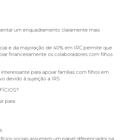
presentar um enquadramento claramente mais
ocial e da majoração de 40% em IRC permite que
oiar financeiramente os colaboradores com filhos
nteressante para apoiar famílias com filhos em
o devido à sujeição a IRS.
FÍCIOS?
r para:
s.
ícios sociais assumem um papel diferenciador na