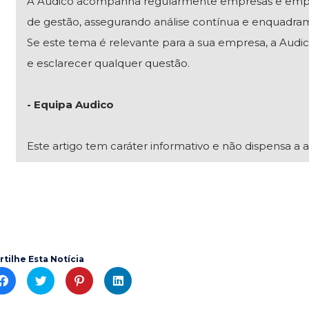
A Audico acompanha regularmente empresas e empresár
de gestão, assegurando análise contínua e enquadra
Se este tema é relevante para a sua empresa, a Audico
e esclarecer qualquer questão.
- Equipa Audico
Este artigo tem caráter informativo e não dispensa a a
rtilhe Esta Notícia
C
C
C
C
l
l
l
l
i
i
i
i
c
c
c
c