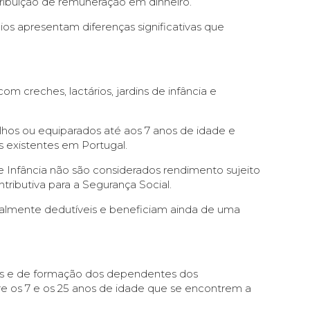
tribuição de remuneração em dinheiro.
os apresentam diferenças significativas que
 creches, lactários, jardins de infância e
lhos ou equiparados até aos 7 anos de idade e
s existentes em Portugal.
de Infância não são considerados rendimento sujeito
tributiva para a Segurança Social.
calmente dedutíveis e beneficiam ainda de uma
es e de formação dos dependentes dos
e os 7 e os 25 anos de idade que se encontrem a