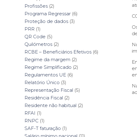
at
Profissões
(2)
Programa Regressar
(6)
C
Proteção de dados
(3)
Os
PRR
(1)
de
QR Code
(5)
Quilómetros
(2)
No
i
RCBE – Beneficiários Efetivos
(6)
Regime da margem
(2)
En
Regime Simplificado
(2)
em
em
Regulamentos UE
(6)
Relatório Único
(3)
Na
Representação Fiscal
(5)
ad
Residência Fiscal
(2)
Residente não habitual
(2)
RFAI
(1)
RNPC
(1)
SAF-T faturação
(1)
Salário mínimo nacional
(11)