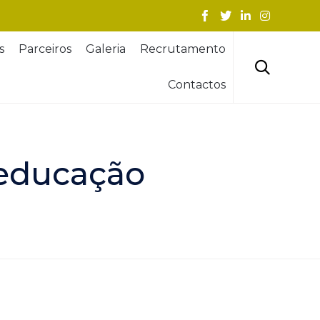
Skip
s
Parceiros
Galeria
Recrutamento
to
content

Contactos
e educação