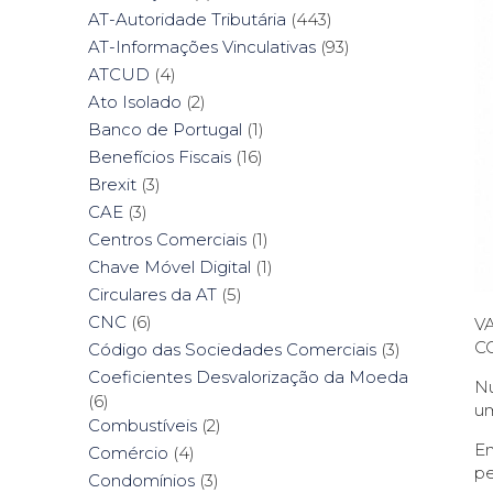
AT-Autoridade Tributária
(443)
AT-Informações Vinculativas
(93)
ATCUD
(4)
Ato Isolado
(2)
Banco de Portugal
(1)
Benefícios Fiscais
(16)
Brexit
(3)
CAE
(3)
Centros Comerciais
(1)
Chave Móvel Digital
(1)
Circulares da AT
(5)
CNC
(6)
V
C
Código das Sociedades Comerciais
(3)
Coeficientes Desvalorização da Moeda
Nu
(6)
um
Combustíveis
(2)
En
Comércio
(4)
pe
Condomínios
(3)