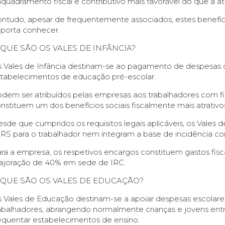
quadramento fiscal e contributivo mais favorável do que a a
ntudo, apesar de frequentemente associados, estes benefíci
porta conhecer.
 QUE SÃO OS VALES DE INFÂNCIA?
 Vales de Infância destinam-se ao pagamento de despesas com
tabelecimentos de educação pré-escolar.
dem ser atribuídos pelas empresas aos trabalhadores com fi
nstituem um dos benefícios sociais fiscalmente mais atrativo
sde que cumpridos os requisitos legais aplicáveis, os Vales 
IRS para o trabalhador nem integram a base de incidência con
ra a empresa, os respetivos encargos constituem gastos fis
joração de 40% em sede de IRC.
 QUE SÃO OS VALES DE EDUCAÇÃO?
 Vales de Educação destinam-se a apoiar despesas escolar
abalhadores, abrangendo normalmente crianças e jovens entr
equentar estabelecimentos de ensino.