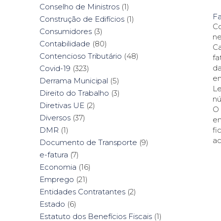
Conselho de Ministros
(1)
Fa
Construção de Edifícios
(1)
Co
Consumidores
(3)
ne
Contabilidade
(80)
Ca
Contencioso Tributário
(48)
fa
da
Covid-19
(323)
en
Derrama Municipal
(5)
Le
Direito do Trabalho
(3)
nú
Diretivas UE
(2)
O 
Diversos
(37)
em
fi
DMR
(1)
ac
Documento de Transporte
(9)
e-fatura
(7)
Economia
(16)
Emprego
(21)
Entidades Contratantes
(2)
Estado
(6)
Estatuto dos Benefícios Fiscais
(1)