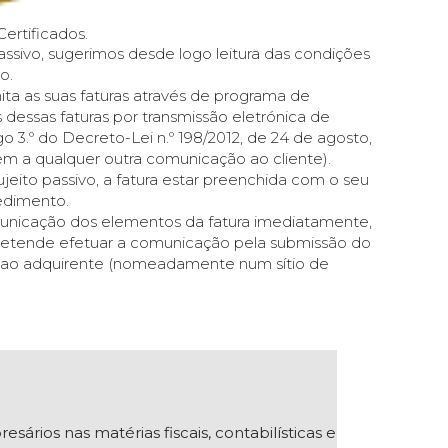
ertificados.
ssivo, sugerimos desde logo leitura das condições
o.
ita as suas faturas através de programa de
dessas faturas por transmissão eletrónica de
o 3.º do Decreto-Lei n.º 198/2012, de 24 de agosto,
m a qualquer outra comunicação ao cliente).
jeito passivo, a fatura estar preenchida com o seu
cedimento.
municação dos elementos da fatura imediatamente,
 pretende efetuar a comunicação pela submissão do
ura ao adquirente (nomeadamente num sítio de
ios nas matérias fiscais, contabilísticas e