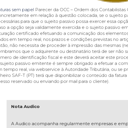
turas sem papel
Parecer da OCC – Ordem dos Contabilistas C
ncretamente em relação à questão colocada, se o sujeito pa
cessárias para que o sujeito passivo possa exercer essa opçã
so a opção seja validamente exercida e o sujeito passivo em
turação certificado efetuando a comunicação dos elementos 
dos em tempo real, nos prazos e condições previstas no artig
tão, não necessita de proceder à impressão das mesmas (ne
mbramos que o adquirente ou destinatário terá de ser não su
mero de identificação fiscal e este deverá aceitar este pro
sujeito passivo emitente é sempre obrigado a efetuar a co
 tempo real, via webservice à Autoridade Tributária, ou se
cheiro SAF-T (PT) terá que disponibilizar o conteúdo da fat
esso reservado ou enviando por mail para o cliente).
Nota Audico
A Audico acompanha regularmente empresas e empresár