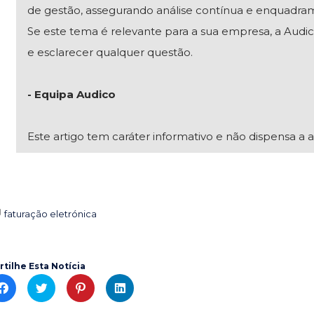
de gestão, assegurando análise contínua e enquadra
Se este tema é relevante para a sua empresa, a Audico
e esclarecer qualquer questão.
- Equipa Audico
Este artigo tem caráter informativo e não dispensa a a
faturação eletrónica

rtilhe Esta Notícia
C
C
C
C
l
l
l
l
i
i
i
i
c
c
c
c