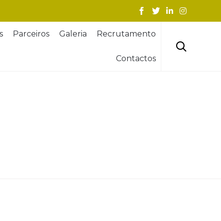
Skip
s
Parceiros
Galeria
Recrutamento
to
content

Contactos