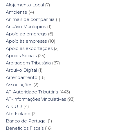
e
n
p
e
Alojamento Local
(7)
n
s
e
n
s
i
n
s
Ambiente
i
(4)
n
s
i
n
n
i
n
n
e
n
n
Animais de companhia
(1)
e
w
n
e
w
w
e
w
Anuário Munícipios
(1)
w
i
w
w
i
n
w
i
Apoio ao emprego
(6)
n
d
i
n
d
o
n
d
Apoio às empresas
(10)
o
w
d
o
w
)
o
w
Apoio às exportações
(2)
)
w
)
)
Apoios Sociais
(25)
Arbitragem Tributária
(87)
Arquivo Digital
(1)
Arrendamento
(16)
Associações
(2)
AT-Autoridade Tributária
(443)
AT-Informações Vinculativas
(93)
ATCUD
(4)
Ato Isolado
(2)
Banco de Portugal
(1)
Benefícios Fiscais
(16)