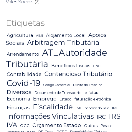
Vales Sociais
(2)
Etiquetas
Apoios
Agricultura
Alojamento Local
AIMI
Arbitragem Tributária
Sociais
AT_Autoridade
Arrendamento
Tributária
Benefícios Fiscais
CNC
Contencioso Tributário
Contabilidade
Covid-19
Código Comercial
Direito do Trabalho
Diversos
Documento de Transporte
e-fatura
Emprego
Economia
Estado
faturação eletrónica
Fiscalidade
Finanças
IMT
IMI
Imposto do Selo
IRS
Informações Vinculativas
IRC
IVA
Orçamento Estado
OCC
Outros
Pescas
QR Code
RCBE - Beneficiários Efetivos