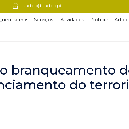
audico@audico.pt
Quem somos
Serviços
Atividades
Notícias e Artigo
o branqueamento de 
nciamento do terro