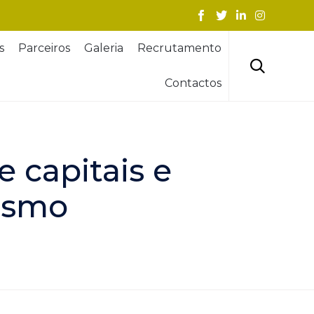
Skip
s
Parceiros
Galeria
Recrutamento
to
content

Contactos
capitais e
rismo