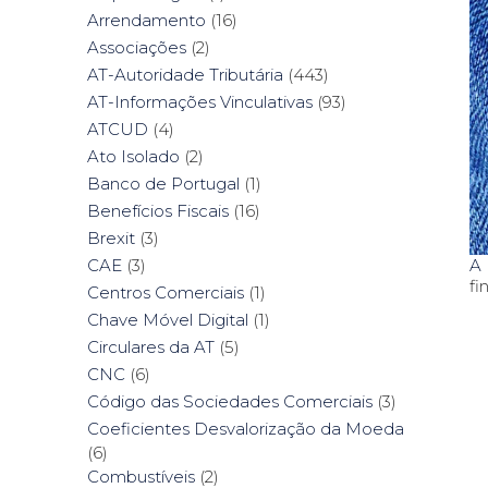
Arrendamento
(16)
Associações
(2)
AT-Autoridade Tributária
(443)
AT-Informações Vinculativas
(93)
ATCUD
(4)
Ato Isolado
(2)
Banco de Portugal
(1)
Benefícios Fiscais
(16)
Brexit
(3)
A 
CAE
(3)
fi
Centros Comerciais
(1)
Chave Móvel Digital
(1)
Circulares da AT
(5)
CNC
(6)
Código das Sociedades Comerciais
(3)
Coeficientes Desvalorização da Moeda
(6)
Combustíveis
(2)