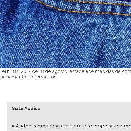
Lei n.º 83_2017,
de 18 de agosto, estabelece medidas de co
nanciamento do terrorismo.
Nota Audico
A Audico acompanha regularmente empresas e empresár