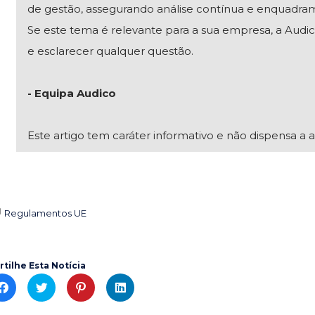
de gestão, assegurando análise contínua e enquadra
Se este tema é relevante para a sua empresa, a Audico
e esclarecer qualquer questão.
- Equipa Audico
Este artigo tem caráter informativo e não dispensa a a
Regulamentos UE

rtilhe Esta Notícia
C
C
C
C
l
l
l
l
i
i
i
i
c
c
c
c