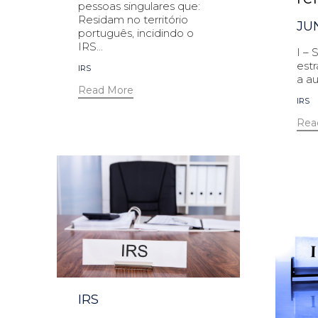
pessoas singulares que:
Residam no território
JU
português, incidindo o
IRS...
I – 
estr
Tags
IRS
a au
Read More
Tag
IRS
Rea
Category
IRS