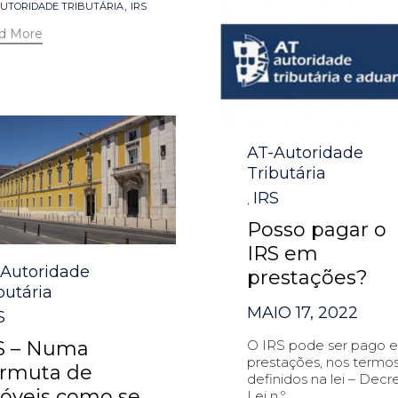
s
,
UTORIDADE TRIBUTÁRIA
IRS
d More
Category
AT-Autoridade
Tributária
IRS
,
Posso pagar o
IRS em
egory
-Autoridade
prestações?
butária
MAIO 17, 2022
S
O IRS pode ser pago 
S – Numa
prestações, nos termo
rmuta de
definidos na lei – Decr
óveis como se
Lei n.º...