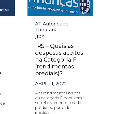
Category
AT-Autoridade
Tributária
IRS
,
IRS – Quais as
despesas aceites
na Categoria F
(rendimentos
prediais)?
?
ABRIL 11, 2022
Aos rendimentos brutos
é
da categoria F deduzem-
se, relativamente a cada
 de
prédio ou parte de
prédio,...