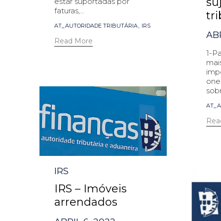
su
estar suportadas por
faturas,...
tr
Tags
,
AT_AUTORIDADE TRIBUTÁRIA
IRS
ABR
Read More
1-P
mais
imp
oner
sobr
Tag
AT_A
Rea
Category
IRS
IRS – Imóveis
arrendados