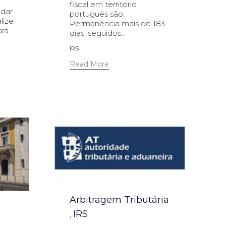
fiscal em território
udar
português são:
lize
Permanência mais de 183
ara
dias, seguidos...
Tags
IRS
Read More
Category
Arbitragem Tributária
IRS
,