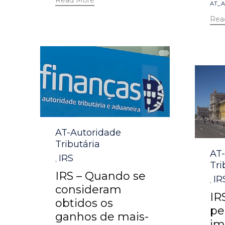
Read More
Tag
AT_A
Rea
Category
AT-Autoridade
Tributária
Cat
AT
IRS
,
Tri
IRS – Quando se
IR
,
consideram
IR
obtidos os
pe
ganhos de mais-
im