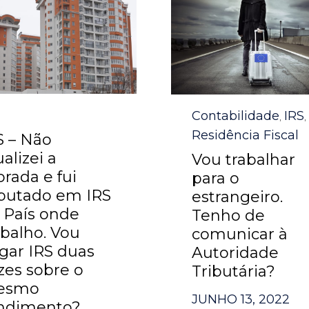
egory
Category
Contabilidade
IRS
,
,
Residência Fiscal
S – Não
ualizei a
Vou trabalhar
rada e fui
para o
ibutado em IRS
estrangeiro.
 País onde
Tenho de
abalho. Vou
comunicar à
gar IRS duas
Autoridade
zes sobre o
Tributária?
esmo
JUNHO 13, 2022
ndimento?