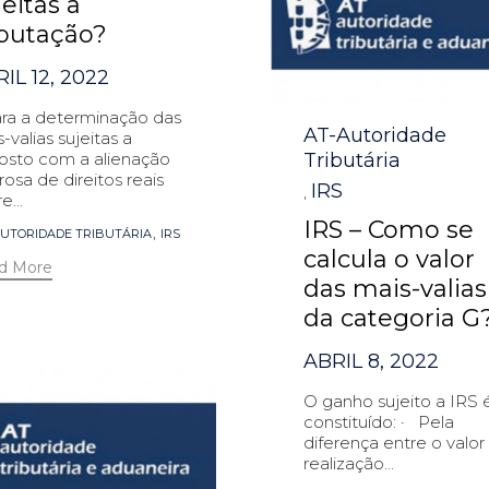
jeitas a
ibutação?
IL 12, 2022
ara a determinação das
Category
AT-Autoridade
-valias sujeitas a
Tributária
osto com a alienação
osa de direitos reais
IRS
,
e...
IRS – Como se
s
,
UTORIDADE TRIBUTÁRIA
IRS
calcula o valor
d More
das mais-valias
da categoria G
ABRIL 8, 2022
O ganho sujeito a IRS 
constituído: · Pela
diferença entre o valor
realização...