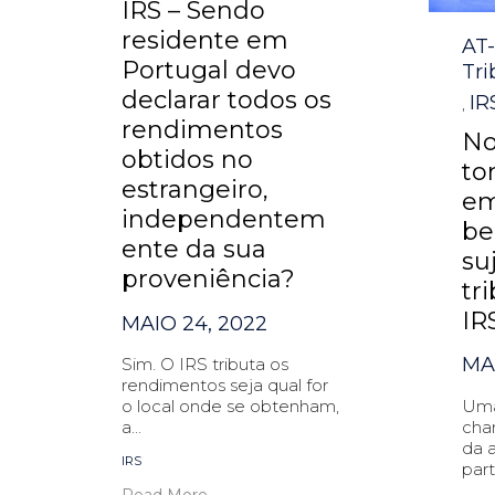
IRS – Sendo
residente em
Cat
AT
Portugal devo
Tri
declarar todos os
IR
,
rendimentos
No
obtidos no
to
estrangeiro,
em
independentem
be
ente da sua
su
proveniência?
tr
IR
MAIO 24, 2022
MAI
Sim. O IRS tributa os
rendimentos seja qual for
Uma
o local onde se obtenham,
cha
a...
da 
Tags
IRS
part