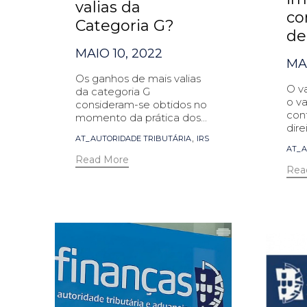
valias da
co
Categoria G?
de
MAIO 10, 2022
MAI
Os ganhos de mais valias
O va
da categoria G
o va
consideram-se obtidos no
con
momento da prática dos...
dire
Tags
,
AT_AUTORIDADE TRIBUTÁRIA
IRS
Tag
AT_A
Read More
Rea