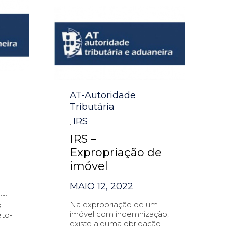
Category
AT-Autoridade
Tributária
IRS
,
IRS –
Expropriação de
imóvel
MAIO 12, 2022
em
Na expropriação de um
s
imóvel com indemnização,
eto-
existe alguma obrigação