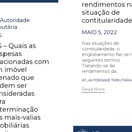
rendimentos n
situação de
contitularidad
egory
-Autoridade
butária
MAIO 5, 2022
S
Nas situações de
S – Quais as
contitularidade, o
spesas
englobamento faz-se 
seguintes termos: 
lacionadas com
Tratando-se de
 imóvel
rendimentos da...
ienado que
Tags
AT_AUTORIDADE TRIBUTÁRIA
dem ser
Read More
nsideradas
ra
terminação
s mais-valias
obiliárias