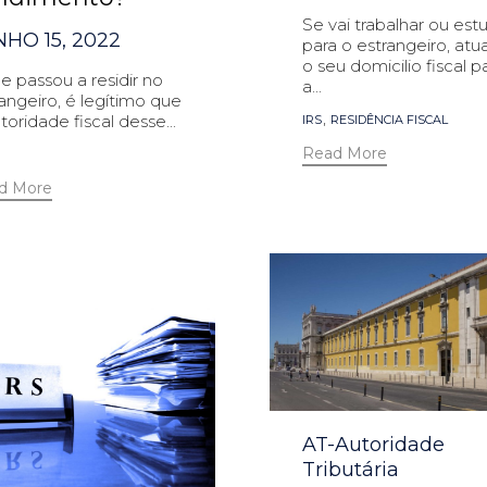
Se vai trabalhar ou est
NHO 15, 2022
para o estrangeiro, atua
o seu domicilio fiscal p
Se passou a residir no
a...
angeiro, é legítimo que
Tags
,
toridade fiscal desse...
IRS
RESIDÊNCIA FISCAL
s
Read More
d More
Category
AT-Autoridade
Tributária