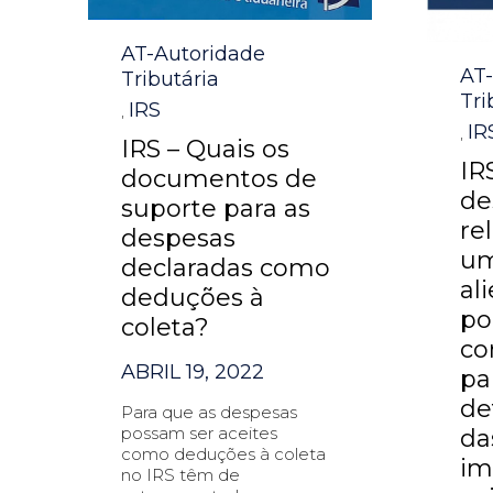
Category
AT-Autoridade
Cat
AT
Tributária
Tri
IRS
,
IR
,
IRS – Quais os
IR
documentos de
de
suporte para as
re
despesas
um
declaradas como
al
deduções à
po
coleta?
co
ABRIL 19, 2022
pa
de
Para que as despesas
possam ser aceites
da
como deduções à coleta
im
no IRS têm de