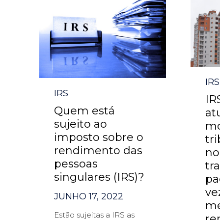
Cat
IRS
Category
IRS
IR
Quem está
at
sujeito ao
mo
imposto sobre o
tr
rendimento das
no
pessoas
tr
singulares (IRS)?
pa
ve
JUNHO 17, 2022
m
Estão sujeitas a IRS as
re