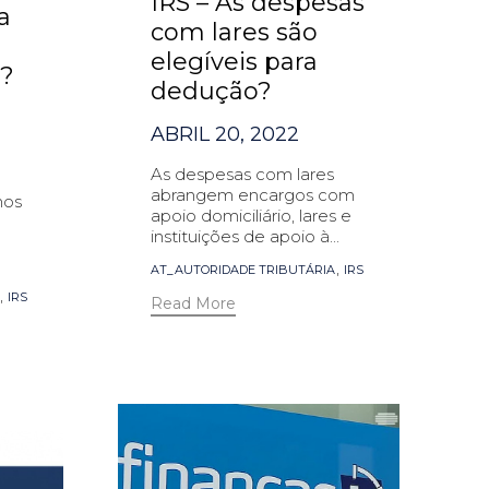
IRS – As despesas
a
com lares são
elegíveis para
e?
dedução?
ABRIL 20, 2022
As despesas com lares
abrangem encargos com
nos
apoio domiciliário, lares e
·
instituições de apoio à...
Tags
,
AT_AUTORIDADE TRIBUTÁRIA
IRS
,
IRS
Read More