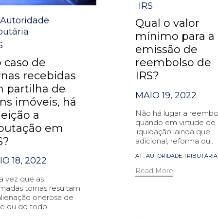
IRS
,
egory
-Autoridade
Qual o valor
butária
mínimo para a
S
emissão de
 caso de
reembolso de
rnas recebidas
IRS?
 partilha de
MAIO 19, 2022
ns imóveis, há
jeição a
Não há lugar a reembo
quando em virtude de
ibutação em
liquidação, ainda que
S?
adicional, reforma ou...
Tags
AT_AUTORIDADE TRIBUTÁRIA
O 18, 2022
Read More
 vez que as
madas tornas resultam
alienação onerosa de
e ou do todo...