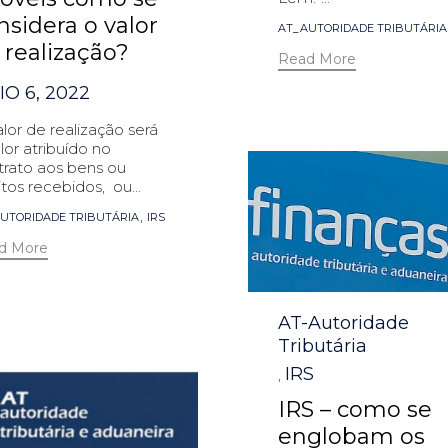
nsidera o valor
Tags
AT_AUTORIDADE TRIBUTÁRIA
 realização?
Read More
O 6, 2022
lor de realização será
lor atribuído no
trato aos bens ou
itos recebidos, ou...
s
,
UTORIDADE TRIBUTÁRIA
IRS
d More
Category
AT-Autoridade
Tributária
IRS
,
IRS – como se
englobam os