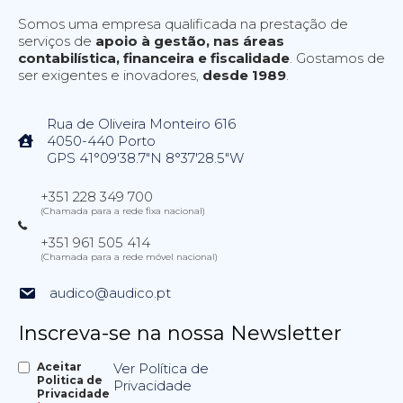
Somos uma empresa qualificada na prestação de
serviços de
apoio à gestão, nas áreas
contabilística, financeira e fiscalidade
. Gostamos de
ser exigentes e inovadores,
desde 1989
.
Rua de Oliveira Monteiro 616
4050-440 Porto
GPS 41°09'38.7"N 8°37'28.5"W
+351 228 349 700
(Chamada para a rede fixa nacional)
+351 961 505 414
(Chamada para a rede móvel nacional)
audico@audico.pt
Inscreva-se na nossa Newsletter
Aceitar
Ver Política de
Politica de
Privacidade
Privacidade