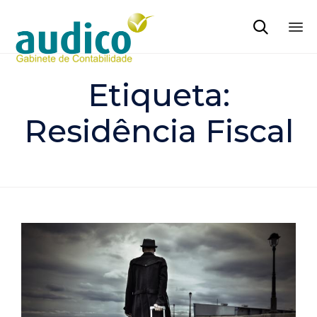

Sk
to
Etiqueta:
co
Residência Fiscal