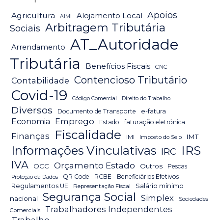
Apoios
Agricultura
Alojamento Local
AIMI
Arbitragem Tributária
Sociais
AT_Autoridade
Arrendamento
Tributária
Benefícios Fiscais
CNC
Contencioso Tributário
Contabilidade
Covid-19
Código Comercial
Direito do Trabalho
Diversos
Documento de Transporte
e-fatura
Emprego
Economia
Estado
faturação eletrónica
Fiscalidade
Finanças
IMT
IMI
Imposto do Selo
IRS
Informações Vinculativas
IRC
IVA
Orçamento Estado
OCC
Outros
Pescas
QR Code
RCBE - Beneficiários Efetivos
Proteção da Dados
Salário mínimo
Regulamentos UE
Representação Fiscal
Segurança Social
Simplex
nacional
Sociedades
Trabalhadores Independentes
Comerciais
Trabalho