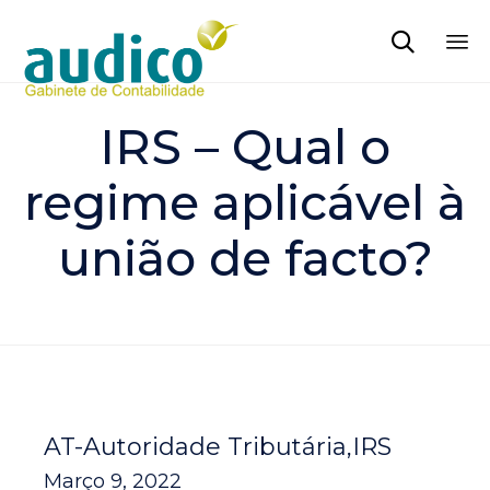

Sk
to
IRS – Qual o
co
regime aplicável à
união de facto?
AT-Autoridade Tributária
IRS
Março 9, 2022