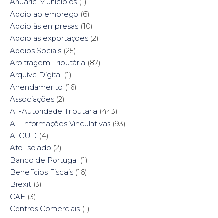
w
w
e
w
Anuário Munícipios
(1)
w
i
w
w
i
n
w
i
Apoio ao emprego
(6)
n
d
i
n
d
o
n
d
Apoio às empresas
(10)
o
w
d
o
w
)
o
w
Apoio às exportações
(2)
)
w
)
)
Apoios Sociais
(25)
Arbitragem Tributária
(87)
Arquivo Digital
(1)
Arrendamento
(16)
Associações
(2)
AT-Autoridade Tributária
(443)
AT-Informações Vinculativas
(93)
ATCUD
(4)
Ato Isolado
(2)
Banco de Portugal
(1)
Benefícios Fiscais
(16)
Brexit
(3)
CAE
(3)
Centros Comerciais
(1)