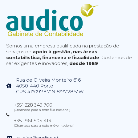
Somos uma empresa qualificada na prestação de
serviços de
apoio à gestão, nas áreas
contabilística, financeira e fiscalidade
. Gostamos de
ser exigentes e inovadores,
desde 1989
.
Rua de Oliveira Monteiro 616
4050-440 Porto
GPS 41°09'38.7"N 8°37'28.5"W
+351 228 349 700
(Chamada para a rede fixa nacional)
+351 961 505 414
(Chamada para a rede móvel nacional)
audico@audico.pt