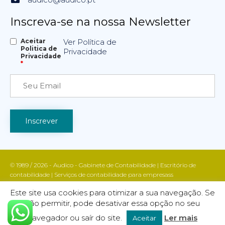
Inscreva-se na nossa Newsletter
Aceitar
Ver Política de
Politica de
Privacidade
Privacidade
*
© 1989 / 2026 - Audico - Gabinete de Contabilidade | Escritório de
contabilidade | Serviços de contabilidade para empresass
Apoio fiscal e contabilístico | Contabilidade e gestão empresarial | Todos
Este site usa cookies para otimizar a sua navegação. Se
os direitos reservados | AUDICO marca registada INPI nº 755988
não permitir, pode desativar essa opção no seu
Política de Privacidade
| DESIGN & CODE BY:
FINALWEBSITE
navegador ou saír do site.
Ler mais
Aceitar