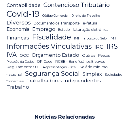
Contencioso Tributário
Contabilidade
Covid-19
Código Comercial
Direito do Trabalho
Diversos
Documento de Transporte
e-fatura
Emprego
Economia
Estado
faturação eletrónica
Fiscalidade
Finanças
IMT
IMI
Imposto do Selo
IRS
Informações Vinculativas
IRC
IVA
Orçamento Estado
OCC
Outros
Pescas
QR Code
RCBE - Beneficiários Efetivos
Proteção da Dados
Salário mínimo
Regulamentos UE
Representação Fiscal
Segurança Social
Simplex
nacional
Sociedades
Trabalhadores Independentes
Comerciais
Trabalho
Notícias Relacionadas