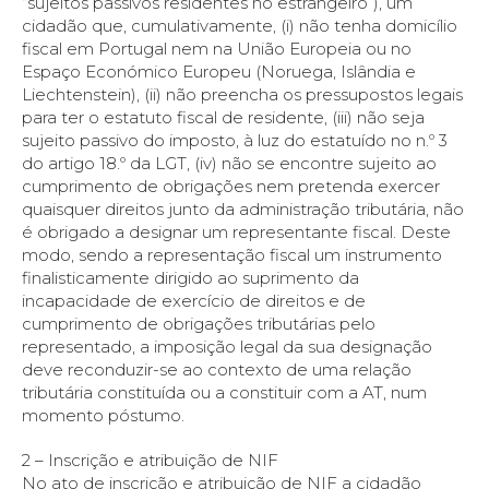
“sujeitos passivos residentes no estrangeiro”), um
cidadão que, cumulativamente, (i) não tenha domicílio
fiscal em Portugal nem na União Europeia ou no
Espaço Económico Europeu (Noruega, Islândia e
Liechtenstein), (ii) não preencha os pressupostos legais
para ter o estatuto fiscal de residente, (iii) não seja
sujeito passivo do imposto, à luz do estatuído no n.º 3
do artigo 18.º da LGT, (iv) não se encontre sujeito ao
cumprimento de obrigações nem pretenda exercer
quaisquer direitos junto da administração tributária, não
é obrigado a designar um representante fiscal. Deste
modo, sendo a representação fiscal um instrumento
finalisticamente dirigido ao suprimento da
incapacidade de exercício de direitos e de
cumprimento de obrigações tributárias pelo
representado, a imposição legal da sua designação
deve reconduzir-se ao contexto de uma relação
tributária constituída ou a constituir com a AT, num
momento póstumo.
2 – Inscrição e atribuição de NIF
No ato de inscrição e atribuição de NIF a cidadão