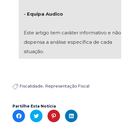
- Equipa Audico
Este artigo tem caráter informativo e não
dispensa a análise específica de cada
situação.
Fiscalidade
Representação Fiscal

Partilhe Esta Notícia
C
C
C
C
l
l
l
l
i
i
i
i
c
c
c
c
k
k
k
k
t
t
t
t
o
o
o
o