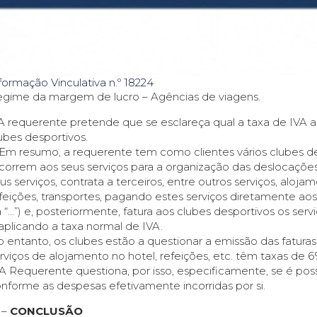
formação Vinculativa n.º 18224
gime da margem de lucro – Agências de viagens.
 A requerente pretende que se esclareça qual a taxa de IVA a 
ubes desportivos.
 Em resumo, a requerente tem como clientes vários clubes 
correm aos seus serviços para a organização das deslocações 
us serviços, contrata a terceiros, entre outros serviços, aloja
feições, transportes, pagando estes serviços diretamente ao
 “…”) e, posteriormente, fatura aos clubes desportivos os se
aplicando a taxa normal de IVA.
 entanto, os clubes estão a questionar a emissão das fatur
rviços de alojamento no hotel, refeições, etc. têm taxas de 6
 A Requerente questiona, por isso, especificamente, se é possí
nforme as despesas efetivamente incorridas por si.
I –
CONCLUSÃO