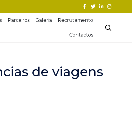
Skip
s
Parceiros
Galeria
Recrutamento
to
content

Contactos
cias de viagens