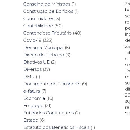
24
Conselho de Ministros
(1)
ba
Construção de Edifícios
(1)
se
Consumidores
(3)
re
Contabilidade
(80)
pe
Contencioso Tributário
(48)
in
de
Covid-19
(323)
25
Derrama Municipal
(5)
tr
Direito do Trabalho
(3)
cl
Diretivas UE
(2)
se
Diversos
(37)
De
DMR
(1)
me
su
Documento de Transporte
(9)
di
e-fatura
(7)
26
Economia
(16)
su
Emprego
(21)
re
Entidades Contratantes
(2)
“R
Estado
(6)
Estatuto dos Benefícios Fiscais
(1)