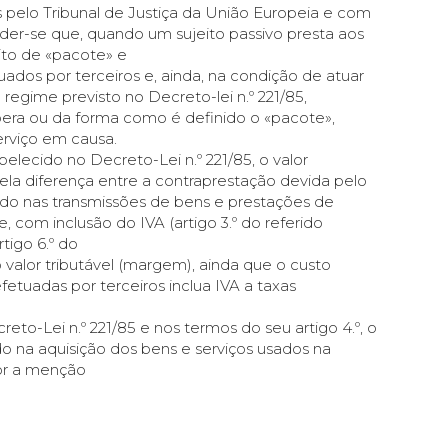
pelo Tribunal de Justiça da União Europeia e com
nder-se que, quando um sujeito passivo presta aos
ito de «pacote» e
tuados por terceiros e, ainda, na condição de atuar
regime previsto no Decreto-lei n.º 221/85,
era ou da forma como é definido o «pacote»,
erviço em causa.
elecido no Decreto-Lei n.º 221/85, o valor
pela diferença entre a contraprestação devida pelo
tado nas transmissões de bens e prestações de
e, com inclusão do IVA (artigo 3.º do referido
tigo 6.º do
valor tributável (margem), ainda que o custo
etuadas por terceiros inclua IVA a taxas
to-Lei n.º 221/85 e nos termos do seu artigo 4.º, o
o na aquisição dos bens e serviços usados na
por a menção