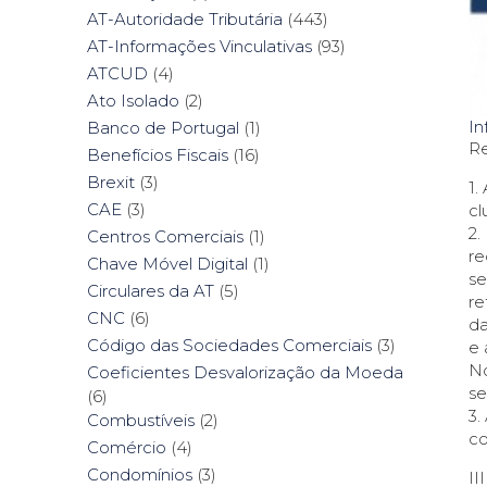
AT-Autoridade Tributária
(443)
AT-Informações Vinculativas
(93)
ATCUD
(4)
Ato Isolado
(2)
In
Banco de Portugal
(1)
Re
Benefícios Fiscais
(16)
Brexit
(3)
1.
CAE
(3)
cl
2.
Centros Comerciais
(1)
re
Chave Móvel Digital
(1)
se
Circulares da AT
(5)
re
CNC
(6)
da
Código das Sociedades Comerciais
(3)
e 
No
Coeficientes Desvalorização da Moeda
se
(6)
3.
Combustíveis
(2)
co
Comércio
(4)
Condomínios
(3)
II