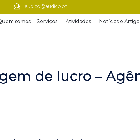
audico@audico.pt
Quem somos
Serviços
Atividades
Notícias e Artigo
em de lucro – Agên