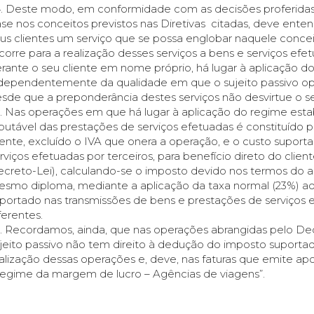
. Deste modo, em conformidade com as decisões proferidas 
se nos conceitos previstos nas Diretivas citadas, deve ente
us clientes um serviço que se possa englobar naquele conce
corre para a realização desses serviços a bens e serviços efe
rante o seu cliente em nome próprio, há lugar à aplicação do 
dependentemente da qualidade em que o sujeito passivo op
sde que a preponderância destes serviços não desvirtue o s
. Nas operações em que há lugar à aplicação do regime estab
ibutável das prestações de serviços efetuadas é constituído 
iente, excluído o IVA que onera a operação, e o custo supor
rviços efetuadas por terceiros, para benefício direto do client
creto-Lei), calculando-se o imposto devido nos termos do ar
smo diploma, mediante a aplicação da taxa normal (23%) ao 
portado nas transmissões de bens e prestações de serviços ef
ferentes.
. Recordamos, ainda, que nas operações abrangidas pelo Decre
jeito passivo não tem direito à dedução do imposto suportad
alização dessas operações e, deve, nas faturas que emite a
egime da margem de lucro – Agências de viagens”.