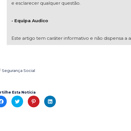
e esclarecer qualquer questão.
- Equipa Audico
Este artigo tem caráter informativo e não dispensa a a
Segurança Social

rtilhe Esta Notícia
C
C
C
C
l
l
l
l
i
i
i
i
c
c
c
c
k
k
k
k
t
t
t
t
o
o
o
o
s
s
s
s
h
h
h
h