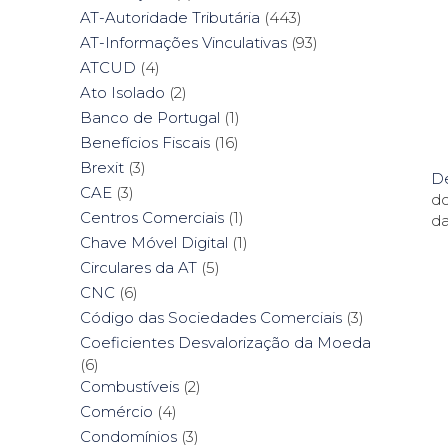
AT-Autoridade Tributária
(443)
AT-Informações Vinculativas
(93)
ATCUD
(4)
Ato Isolado
(2)
Banco de Portugal
(1)
Benefícios Fiscais
(16)
Brexit
(3)
De
CAE
(3)
do
Centros Comerciais
(1)
da
Chave Móvel Digital
(1)
Circulares da AT
(5)
CNC
(6)
Código das Sociedades Comerciais
(3)
Coeficientes Desvalorização da Moeda
(6)
Combustíveis
(2)
Comércio
(4)
Condomínios
(3)