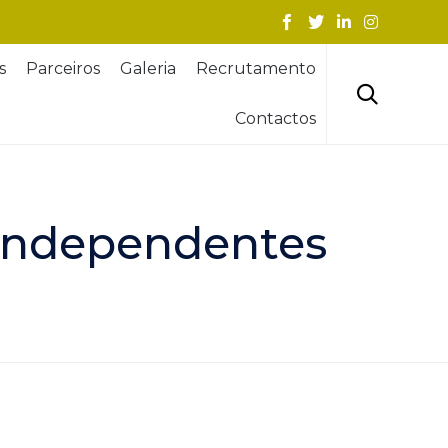
Skip
s
Parceiros
Galeria
Recrutamento
to
content

Contactos
 independentes