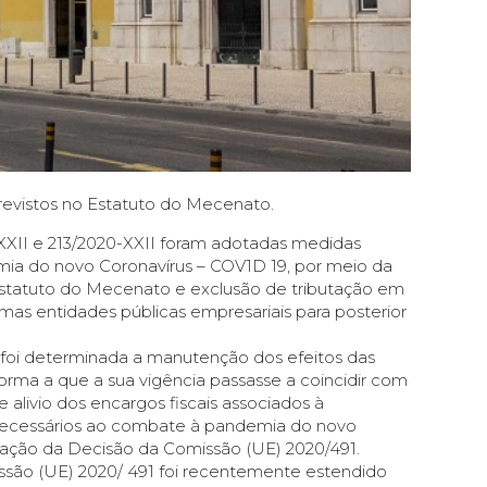
previstos no Estatuto do Mecenato.
XXII e 213/2020-XXII foram adotadas medidas
mia do novo Coronavírus – COV1D 19, por meio da
o Estatuto do Mecenato e exclusão de tributação em
mas entidades públicas empresariais para posterior
 foi determinada a manutenção dos efeitos das
forma a que a sua vigência passasse a coincidir com
alivio dos encargos fiscais associados à
s necessários ao combate à pandemia do novo
cação da Decisão da Comissão (UE) 2020/491.
ssão (UE) 2020/ 491 foi recentemente estendido