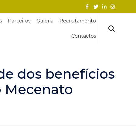
Skip
s
Parceiros
Galeria
Recrutamento
to
content

Contactos
de dos benefícios
do Mecenato