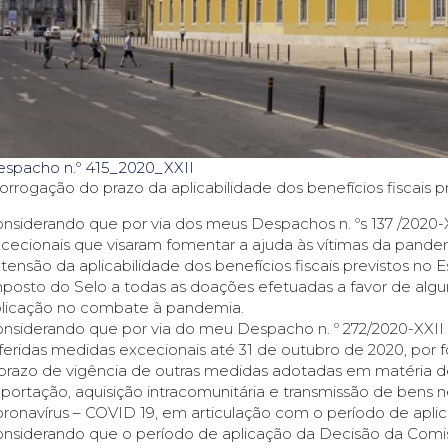
spacho n.º 415_2020_XXII
orrogação do prazo da aplicabilidade dos benefícios fiscais 
nsiderando que por via dos meus Despachos n. ºs 137 /2020-
cecionais que visaram fomentar a ajuda às vítimas da pande
tensão da aplicabilidade dos benefícios fiscais previstos n
posto do Selo a todas as doações efetuadas a favor de algu
licação no combate à pandemia.
nsiderando que por via do meu Despacho n. º 272/2020-XXII
feridas medidas excecionais até 31 de outubro de 2020, por 
prazo de vigência de outras medidas adotadas em matéria de 
portação, aquisição intracomunitária e transmissão de ben
ronavírus – COVID 19, em articulação com o período de apli
nsiderando que o período de aplicação da Decisão da Comi