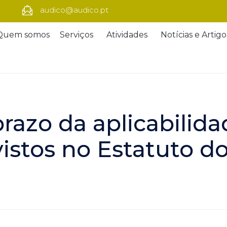
audico@audico.pt
Quem somos
Serviços
Atividades
Notícias e Artigo
razo da aplicabilida
evistos no Estatuto 