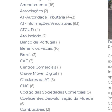
Arrendamento
(16)
Associações
(2)
AT-Autoridade Tributária
(443)
AT-Informações Vinculativas
(93)
ATCUD
(4)
Ato Isolado
(2)
De
Banco de Portugal
(1)
Pr
Benefícios Fiscais
(16)
Brexit
(3)
Co
CAE
(3)
ex
ex
Centros Comerciais
(1)
Im
Chave Móvel Digital
(1)
ap
Circulares da AT
(5)
Co
CNC
(6)
re
Código das Sociedades Comerciais
(3)
o 
im
Coeficientes Desvalorização da Moeda
Co
(6)
Co
Combustíveis
(2)