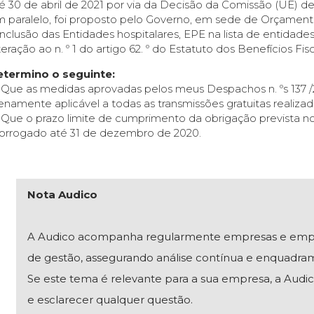
é 30 de abril de 2021 por via da Decisão da Comissão (UE) de 
 paralelo, foi proposto pelo Governo, em sede de Orçamento 
inclusão das Entidades hospitalares, EPE na lista de entidad
teração ao n. º 1 do artigo 62. º do Estatuto dos Benefícios Fis
etermino o seguinte:
· Que as medidas aprovadas pelos meus Despachos n. ºs 137 
enamente aplicável a todas as transmissões gratuitas realiz
 Que o prazo limite de cumprimento da obrigação prevista no
orrogado até 31 de dezembro de 2020.
Nota Audico
A Audico acompanha regularmente empresas e empresár
de gestão, assegurando análise contínua e enquadra
Se este tema é relevante para a sua empresa, a Audico
e esclarecer qualquer questão.