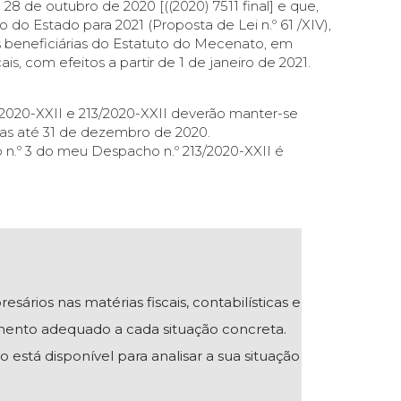
28 de outubro de 2020 [((2020) 7511 final] e que,
do Estado para 2021 (Proposta de Lei n.º 61 /XIV),
es beneficiárias do Estatuto do Mecenato, em
cais, com efeitos a partir de 1 de janeiro de 2021.
/2020-XXII e 213/2020-XXII deverão manter-se
adas até 31 de dezembro de 2020.
 n.º 3 do meu Despacho n.º 213/2020-XXII é
ios nas matérias fiscais, contabilísticas e
mento adequado a cada situação concreta.
 está disponível para analisar a sua situação