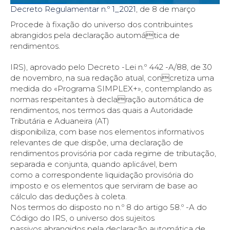
Decreto Regulamentar n.º 1_2021
, de 8 de março
Procede à fixação do universo dos contribuintes
abrangidos pela declaração automática de
rendimentos.
IRS), aprovado pelo Decreto -Lei n.º 442 -A/88, de 30
de novembro, na sua redação atual, concretiza uma
medida do «Programa SIMPLEX+», contemplando as
normas respeitantes à declaração automática de
rendimentos, nos termos das quais a Autoridade
Tributária e Aduaneira (AT)
disponibiliza, com base nos elementos informativos
relevantes de que dispõe, uma declaração de
rendimentos provisória por cada regime de tributação,
separada e conjunta, quando aplicável, bem
como a correspondente liquidação provisória do
imposto e os elementos que serviram de base ao
cálculo das deduções à coleta.
Nos termos do disposto no n.º 8 do artigo 58.º -A do
Código do IRS, o universo dos sujeitos
passivos abrangidos pela declaração automática de