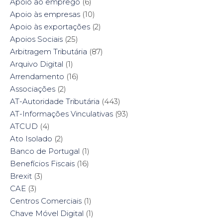
Apoio ao emprego
(6)
n
d
i
n
d
o
n
d
Apoio às empresas
(10)
o
w
d
o
w
)
o
w
Apoio às exportações
(2)
)
w
)
)
Apoios Sociais
(25)
Arbitragem Tributária
(87)
Arquivo Digital
(1)
Arrendamento
(16)
Associações
(2)
AT-Autoridade Tributária
(443)
AT-Informações Vinculativas
(93)
ATCUD
(4)
Ato Isolado
(2)
Banco de Portugal
(1)
Benefícios Fiscais
(16)
Brexit
(3)
CAE
(3)
Centros Comerciais
(1)
Chave Móvel Digital
(1)