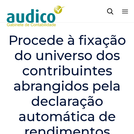

Sk
to
Procede à fixação
co
do universo dos
contribuintes
abrangidos pela
declaração
automática de
rendimentos