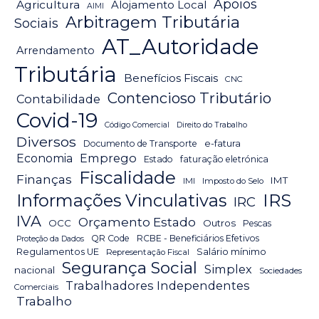
Apoios
Agricultura
Alojamento Local
AIMI
Arbitragem Tributária
Sociais
AT_Autoridade
Arrendamento
Tributária
Benefícios Fiscais
CNC
Contencioso Tributário
Contabilidade
Covid-19
Código Comercial
Direito do Trabalho
Diversos
Documento de Transporte
e-fatura
Emprego
Economia
Estado
faturação eletrónica
Fiscalidade
Finanças
IMT
IMI
Imposto do Selo
IRS
Informações Vinculativas
IRC
IVA
Orçamento Estado
OCC
Outros
Pescas
QR Code
RCBE - Beneficiários Efetivos
Proteção da Dados
Salário mínimo
Regulamentos UE
Representação Fiscal
Segurança Social
Simplex
nacional
Sociedades
Trabalhadores Independentes
Comerciais
Trabalho