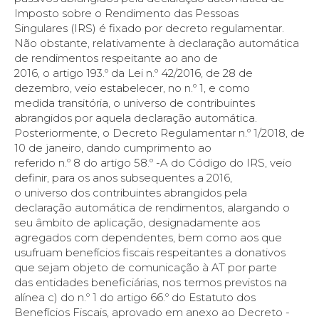
Imposto sobre o Rendimento das Pessoas
Singulares (IRS) é fixado por decreto regulamentar.
Não obstante, relativamente à declaração automática
de rendimentos respeitante ao ano de
2016, o artigo 193.º da Lei n.º 42/2016, de 28 de
dezembro, veio estabelecer, no n.º 1, e como
medida transitória, o universo de contribuintes
abrangidos por aquela declaração automática.
Posteriormente, o Decreto Regulamentar n.º 1/2018, de
10 de janeiro, dando cumprimento ao
referido n.º 8 do artigo 58.º -A do Código do IRS, veio
definir, para os anos subsequentes a 2016,
o universo dos contribuintes abrangidos pela
declaração automática de rendimentos, alargando o
seu âmbito de aplicação, designadamente aos
agregados com dependentes, bem como aos que
usufruam benefícios fiscais respeitantes a donativos
que sejam objeto de comunicação à AT por parte
das entidades beneficiárias, nos termos previstos na
alínea c) do n.º 1 do artigo 66.º do Estatuto dos
Benefícios Fiscais, aprovado em anexo ao Decreto -