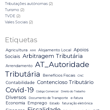
Tributações autónomas
(2)
Turismo
(2)
TVDE
(2)
Vales Sociais
(2)
Etiquetas
Apoios
Agricultura
Alojamento Local
AIMI
Arbitragem Tributária
Sociais
AT_Autoridade
Arrendamento
Tributária
Benefícios Fiscais
CNC
Contencioso Tributário
Contabilidade
Covid-19
Código Comercial
Direito do Trabalho
Diversos
Documento de Transporte
e-fatura
Emprego
Economia
Estado
faturação eletrónica
Fiscalidade