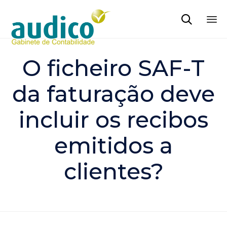

Sk
to
O ficheiro SAF-T
co
da faturação deve
incluir os recibos
emitidos a
clientes?