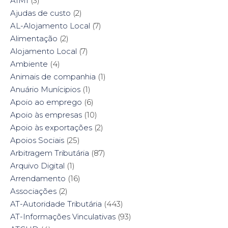
AIMI
(3)
b
t
e
e
o
e
r
d
Ajudas de custo
(2)
o
r
e
I
k
(
s
n
AL-Alojamento Local
(7)
(
O
t
(
O
p
(
O
Alimentação
(2)
p
e
O
p
e
n
p
e
Alojamento Local
(7)
n
s
e
n
s
i
n
s
Ambiente
i
(4)
n
s
i
n
n
i
n
n
e
n
n
Animais de companhia
(1)
e
w
n
e
w
w
e
w
Anuário Munícipios
(1)
w
i
w
w
i
n
w
i
Apoio ao emprego
(6)
n
d
i
n
d
o
n
d
Apoio às empresas
(10)
o
w
d
o
w
)
o
w
Apoio às exportações
(2)
)
w
)
)
Apoios Sociais
(25)
Arbitragem Tributária
(87)
Arquivo Digital
(1)
Arrendamento
(16)
Associações
(2)
AT-Autoridade Tributária
(443)
AT-Informações Vinculativas
(93)