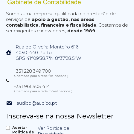
Somos uma empresa qualificada na prestação de
serviços de
apoio à gestão, nas áreas
contabilística, financeira e fiscalidade
. Gostamos de
ser exigentes e inovadores,
desde 1989
.
Rua de Oliveira Monteiro 616
4050-440 Porto
GPS 41°09'38.7"N 8°37'28.5"W
+351 228 349 700
(Chamada para a rede fixa nacional)
+351 961 505 414
(Chamada para a rede móvel nacional)
audico@audico.pt
Inscreva-se na nossa Newsletter
Aceitar
Ver Política de
Politica de
Privacidade