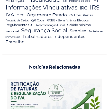
Finanças
IMT
IMI
Imposto do Selo
IRS
Informações Vinculativas
IRC
IVA
Orçamento Estado
OCC
Outros
Pescas
QR Code
RCBE - Beneficiários Efetivos
Proteção da Dados
Salário mínimo
Regulamentos UE
Representação Fiscal
Segurança Social
Simplex
nacional
Sociedades
Trabalhadores Independentes
Comerciais
Trabalho
Notícias Relacionadas