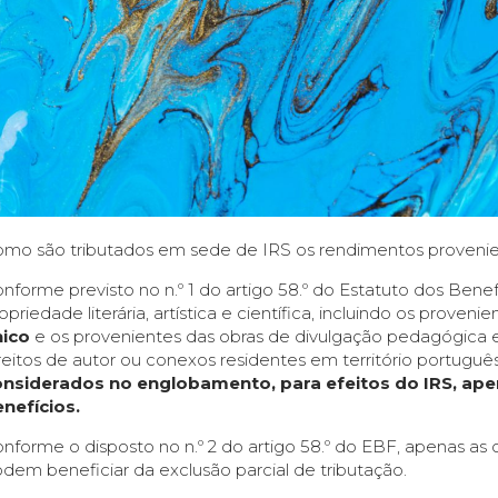
mo são tributados em sede de IRS os rendimentos provenie
nforme previsto no n.º 1 do artigo 58.º do Estatuto dos Bene
opriedade literária, artística e científica, incluindo os proveni
nico
e os provenientes das obras de divulgação pedagógica e c
reitos de autor ou conexos residentes em território português
nsiderados no englobamento, para efeitos do IRS, apen
nefícios.
nforme o disposto no n.º 2 do artigo 58.º do EBF, apenas as obr
dem beneficiar da exclusão parcial de tributação.