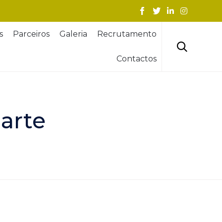
Skip
s
Parceiros
Galeria
Recrutamento
to
content

Contactos
 arte