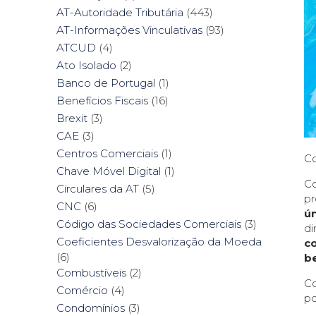
AT-Autoridade Tributária
(443)
AT-Informações Vinculativas
(93)
ATCUD
(4)
Ato Isolado
(2)
Banco de Portugal
(1)
Benefícios Fiscais
(16)
Brexit
(3)
CAE
(3)
Centros Comerciais
(1)
Co
Chave Móvel Digital
(1)
Co
Circulares da AT
(5)
pr
CNC
(6)
ú
Código das Sociedades Comerciais
(3)
di
Coeficientes Desvalorização da Moeda
co
(6)
be
Combustíveis
(2)
Co
Comércio
(4)
po
Condomínios
(3)