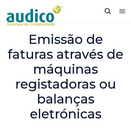

Sk
to
Emissão de
co
faturas através de
máquinas
registadoras ou
balanças
eletrónicas