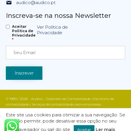
audico@audico.pt
Inscreva-se na nossa Newsletter
Aceitar
Ver Política de
Politica de
Privacidade
Privacidade
*
© 1989 / 2026 - Audico - Gabinete de Contabilidade | Escritório de
contabilidade | Serviços de contabilidade para empresass
Apoio fiscal e contabilístico | Contabilidade e gestão empresarial | Todos
Este site usa cookies para otimizar a sua navegação. Se
os direitos reservados | AUDICO marca registada INPI nº 755988
não permitir, pode desativar essa opção no seu
Política de Privacidade
| DESIGN & CODE BY:
FINALWEBSITE
navegador ou saír do site.
Ler mais
Aceitar