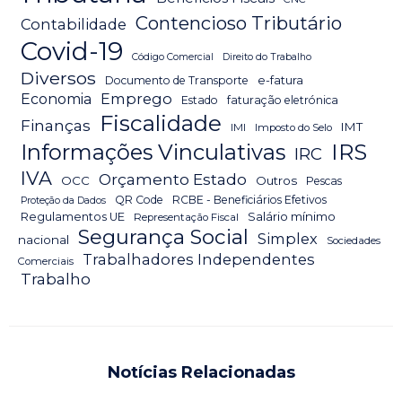
Contencioso Tributário
Contabilidade
Covid-19
Código Comercial
Direito do Trabalho
Diversos
Documento de Transporte
e-fatura
Emprego
Economia
Estado
faturação eletrónica
Fiscalidade
Finanças
IMT
IMI
Imposto do Selo
IRS
Informações Vinculativas
IRC
IVA
Orçamento Estado
OCC
Outros
Pescas
QR Code
RCBE - Beneficiários Efetivos
Proteção da Dados
Salário mínimo
Regulamentos UE
Representação Fiscal
Segurança Social
Simplex
nacional
Sociedades
Trabalhadores Independentes
Comerciais
Trabalho
Notícias Relacionadas