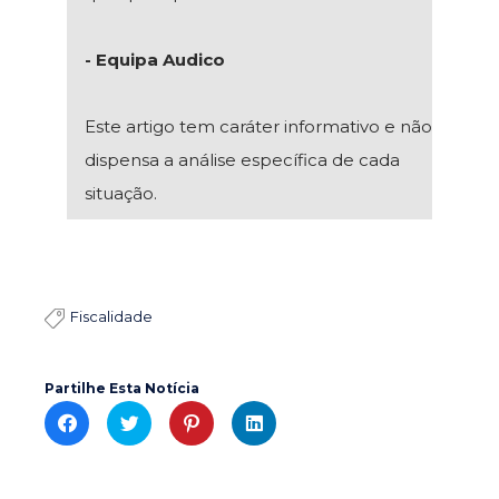
- Equipa Audico
Este artigo tem caráter informativo e não
dispensa a análise específica de cada
situação.
Fiscalidade

Partilhe Esta Notícia
C
C
C
C
l
l
l
l
i
i
i
i
c
c
c
c
k
k
k
k
t
t
t
t
o
o
o
o