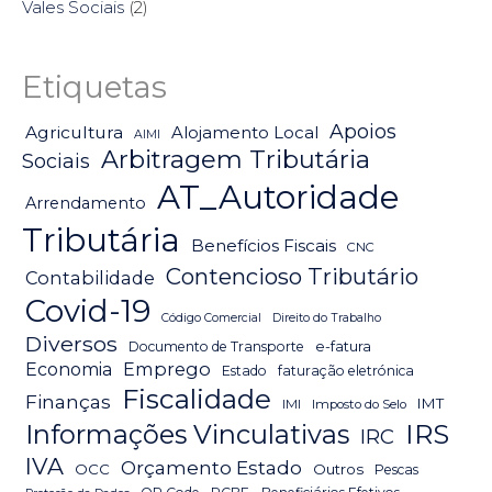
Vales Sociais
(2)
Etiquetas
Apoios
Agricultura
Alojamento Local
AIMI
Arbitragem Tributária
Sociais
AT_Autoridade
Arrendamento
Tributária
Benefícios Fiscais
CNC
Contencioso Tributário
Contabilidade
Covid-19
Código Comercial
Direito do Trabalho
Diversos
Documento de Transporte
e-fatura
Emprego
Economia
Estado
faturação eletrónica
Fiscalidade
Finanças
IMT
IMI
Imposto do Selo
IRS
Informações Vinculativas
IRC
IVA
Orçamento Estado
OCC
Outros
Pescas