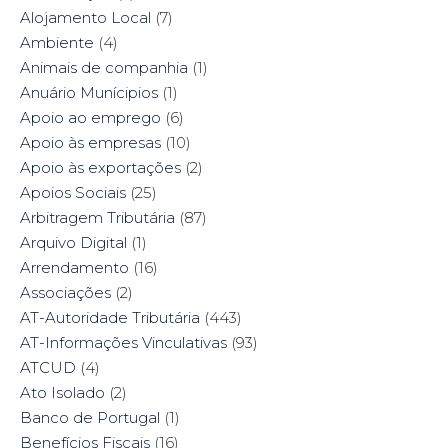
e
n
p
e
Alojamento Local
(7)
n
s
e
n
s
i
n
s
Ambiente
i
(4)
n
s
i
n
n
i
n
n
e
n
n
Animais de companhia
(1)
e
w
n
e
w
w
e
w
Anuário Munícipios
(1)
w
i
w
w
i
n
w
i
Apoio ao emprego
(6)
n
d
i
n
d
o
n
d
Apoio às empresas
(10)
o
w
d
o
w
)
o
w
Apoio às exportações
(2)
)
w
)
)
Apoios Sociais
(25)
Arbitragem Tributária
(87)
Arquivo Digital
(1)
Arrendamento
(16)
Associações
(2)
AT-Autoridade Tributária
(443)
AT-Informações Vinculativas
(93)
ATCUD
(4)
Ato Isolado
(2)
Banco de Portugal
(1)
Benefícios Fiscais
(16)