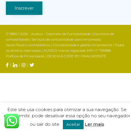
© 1989 / 2026 - Audico - Gabinete de Contabilidade | Escritório de
contabilidade | Serviços de contabilidade para empresass
Apoio fiscal e contabilístico | Contabilidade e gestão empresarial | Todos
os direitos reservados | AUDICO marca registada INPI nº 755988
Política de Privacidade
| DESIGN & CODE BY:
FINALWEBSITE
Este site usa cookies para otimizar a sua navegação. Se
não permitir, pode desativar essa opção no seu navegador
ou saír do site.
Ler mais
Aceitar