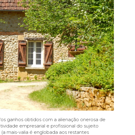
 “os ganhos obtidos com a alienação onerosa de
ividade empresarial e profissional do sujeito
 (a mais-valia é englobada aos restantes