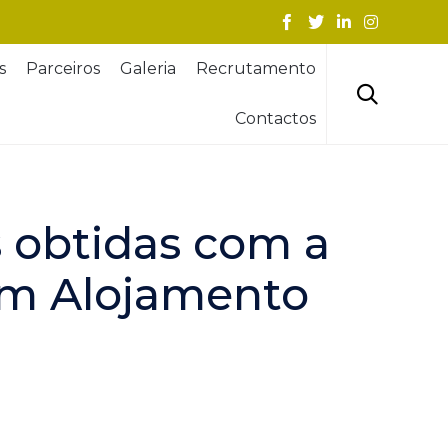
Skip
s
Parceiros
Galeria
Recrutamento
to
content

Contactos
s obtidas com a
em Alojamento