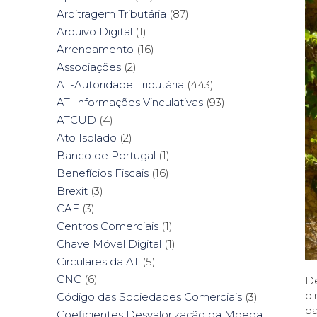
Arbitragem Tributária
(87)
Arquivo Digital
(1)
Arrendamento
(16)
Associações
(2)
AT-Autoridade Tributária
(443)
AT-Informações Vinculativas
(93)
ATCUD
(4)
Ato Isolado
(2)
Banco de Portugal
(1)
Benefícios Fiscais
(16)
Brexit
(3)
CAE
(3)
Centros Comerciais
(1)
Chave Móvel Digital
(1)
Circulares da AT
(5)
CNC
(6)
De
di
Código das Sociedades Comerciais
(3)
pa
Coeficientes Desvalorização da Moeda