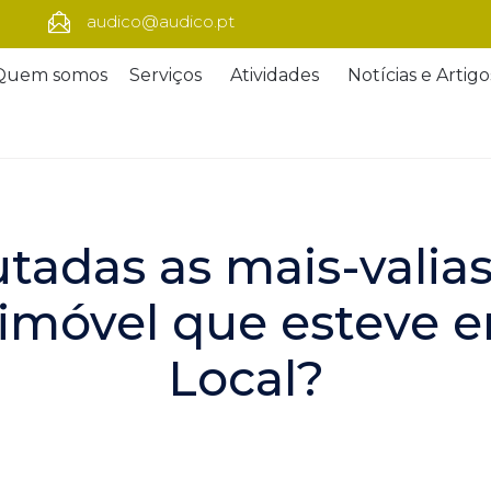
audico@audico.pt
Quem somos
Serviços
Atividades
Notícias e Artigo
tadas as mais-valia
imóvel que esteve 
Local?