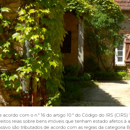
 acordo com o n.º 16 do artigo 10.º do Código do IRS (CIRS)
reitos reias sobre bens imóveis que tenham estado afetos à at
ssivo são tributados de acordo com as regras da categoria B