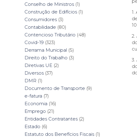
pe
Conselho de Ministros
(1)
Construção de Edifícios
(1)
1.
de
Consumidores
(3)
10
Contabilidade
(80)
Contencioso Tributário
(48)
2.
do
Covid-19
(323)
cu
Derrama Municipal
(5)
Direito do Trabalho
(3)
3.
Diretivas UE
(2)
do
do
Diversos
(37)
DMR
(1)
Documento de Transporte
(9)
e-fatura
(7)
Economia
(16)
Emprego
(21)
Entidades Contratantes
(2)
Estado
(6)
Estatuto dos Benefícios Fiscais
(1)