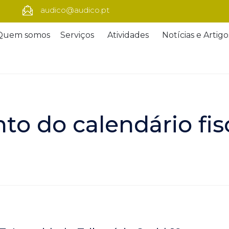
audico@audico.pt
Quem somos
Serviços
Atividades
Notícias e Artigo
o do calendário fis