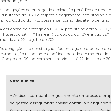
nalidades, que:
 As obrigações de entrega da declaração periódica de rendi
 tributação de 2020 e respetivo pagamento, previstos no n. º 1 
4. º do Código do IRC, possam ser cumpridas até 16 de julho 
 A obrigação de entrega da IES/DA, prevista no artigo 121. 0 , n
 IRS, artigo 29.º, n. º 1 alínea h) do código do IVA e artigo 52
mprida até 22 de julho de 2021;
 As obrigações de constituição e/ou entrega do processo de
cumentação respeitante à política adotada em matéria de pre
 Código do IRC, possam ser cumpridas até 22 de julho de 202
Nota Audico
A Audico acompanha regularmente empresas e empresár
de gestão, assegurando análise contínua e enquadra
Se este tema é relevante para a sua empresa, a Audico