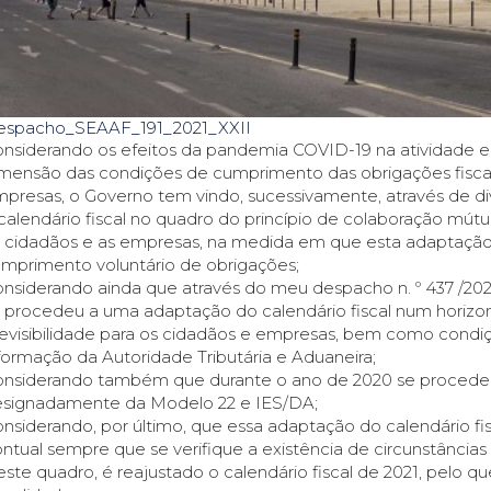
espacho_SEAAF_191_2021_XXII
nsiderando os efeitos da pandemia COVID-19 na atividade e
mensão das condições de cumprimento das obrigações fiscai
presas, o Governo tem vindo, sucessivamente, através de dive
calendário fiscal no quadro do princípio de colaboração mútu
 cidadãos e as empresas, na medida em que esta adaptação 
mprimento voluntário de obrigações;
nsiderando ainda que através do meu despacho n. º 437 /20
 procedeu a uma adaptação do calendário fiscal num horizon
evisibilidade para os cidadãos e empresas, bem como cond
formação da Autoridade Tributária e Aduaneira;
nsiderando também que durante o ano de 2020 se procedeu à
signadamente da Modelo 22 e IES/DA;
nsiderando, por último, que essa adaptação do calendário fi
ntual sempre que se verifique a existência de circunstâncias 
ste quadro, é reajustado o calendário fiscal de 2021, pelo 