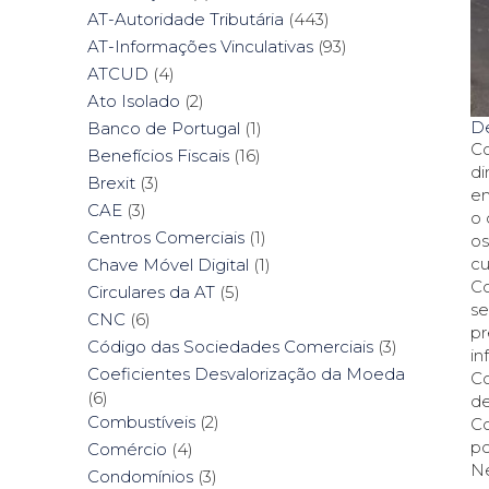
AT-Autoridade Tributária
(443)
AT-Informações Vinculativas
(93)
ATCUD
(4)
Ato Isolado
(2)
D
Banco de Portugal
(1)
Co
Benefícios Fiscais
(16)
di
Brexit
(3)
em
CAE
(3)
o 
Centros Comerciais
(1)
os
cu
Chave Móvel Digital
(1)
Co
Circulares da AT
(5)
se
CNC
(6)
pr
Código das Sociedades Comerciais
(3)
in
Coeficientes Desvalorização da Moeda
Co
(6)
de
Combustíveis
(2)
Co
po
Comércio
(4)
Ne
Condomínios
(3)