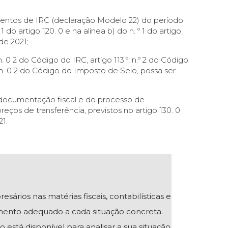
mentos de IRC (declaração Modelo 22) do período
do artigo 120. 0 e na alínea b) do n. º 1 do artigo
de 2021;
. 0 2 do Código do IRC, artigo 113.º, n.º 2 do Código
.º, n. 0 2 do Código do Imposto de Selo, possa ser
 documentação fiscal e do processo de
ços de transferência, previstos no artigo 130. 0
1.
ios nas matérias fiscais, contabilísticas e
mento adequado a cada situação concreta.
 está disponível para analisar a sua situação