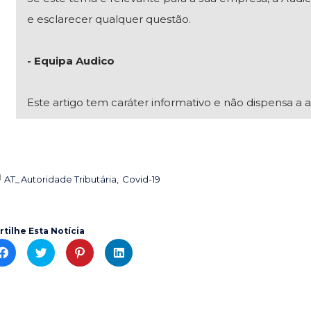
e esclarecer qualquer questão.
- Equipa Audico
Este artigo tem caráter informativo e não dispensa a a
AT_Autoridade Tributária
Covid-19

rtilhe Esta Notícia
C
C
C
C
l
l
l
l
i
i
i
i
c
c
c
c
k
k
k
k
t
t
t
t
o
o
o
o
s
s
s
s